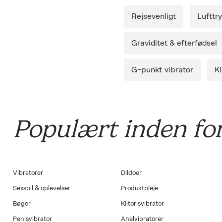
Leverin
Rejsevenligt
Lufttr
Diskret 
Graviditet & efterfødsel
G-punkt vibrator
Kl
Populært inden for
Vibratorer
Dildoer
Sexspil & oplevelser
Produktpleje
Bøger
Klitorisvibrator
Penisvibrator
Analvibratorer