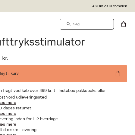
FAQ
Om os
Til forsiden
sfyer
ro 2 Generation 3
fttryksstimulator
 kr.
lføj til kurv
ri fragt ved køb over 499 kr. til Instabox pakkeboks eller
ostNord udleveringssted
æs mere
0 dages returret.
æs mere
evering inden for 1-2 hverdage.
æs mere
ltid diskret levering.