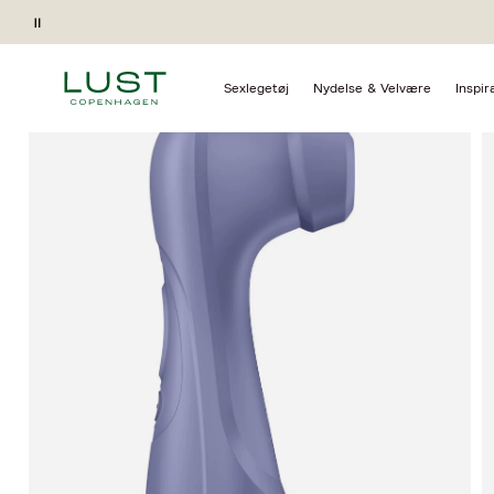
Forside
Sexlegetøj
Stimulatorer
Lufttryksstimulator
Pause
Gave ved køb*
Sexlegetøj
Nydelse & Velvære
Inspir