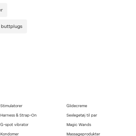
rvenligt design og kropssikre materialer, så nydelse bliver
er
ngelig for alle. Satisfyer står for kvalitet, prisvenlighed og sanselig
e – verden over.
 buttplugs
med i købet. Gælder
gen Onlineshop
mbus med et ultra
strakt, vitamin E
g efter, eller når du
Stimulatorer
Glidecreme
Harness & Strap-On
Sexlegetøj til par
G-spot vibrator
Magic Wands
Kondomer
Massageprodukter