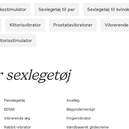
Ret cookies
g inden for 1-2 hverdage.
bruge
yksstimulator
Sexlegetøj til par
Sexlegetøj til kvind
tilgæ
Luk
glæd
levering.
Klitorisvibrator
Prostatavibratorer
Vibrerende
*Køb minimum 1 produkt og få Smile Makers' Silky (S)wipes 
så længe lager haves og kun ved levering af Lust Copenha
varelager. Maks. 1 stk. per ordre.
itorisstimulator
Intimservietterne er lavet af bio-nedbrydeligt økologisk ba
skånsomt og rensende middel der bl.a. indeholder kamille-ek
og aloe vera, der fungerer blødt og ideelt til sex, både før o
blot har brug for en hurtig frisk følelse.
 sexlegetøj
Penislegetøj
Analleg
BDSM
Begyndervenligt
Vibrerende æg
Fingervibrator
Rabbit-vibrator
Vandbaseret glidecreme