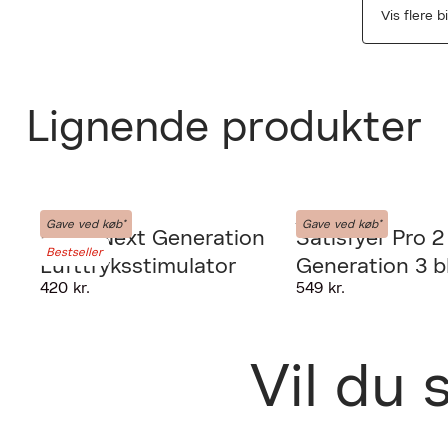
Vis flere b
Lignende produkter
Satisfyer
Satisfyer
Gave ved køb*
Gave ved køb*
Pro 2 Next Generation
Satisfyer Pro 2
Bestseller
Lufttryksstimulator
Generation 3 b
PRODUKTET K
420 kr.
549 kr.
lufttryksvibrat
Fri fra
udlever
GIV OS LOV TI
Vil du 
30 dage
Forrige