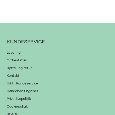
KUNDESERVICE
Levering
Ordrestatus
Bytte- og retur
Kontakt
Gå til Kundeservice
Handelsbetingelser
Privatlivspolitik
Cookiepolitik
REACH