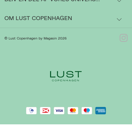
Ordrestatus
OM LUST COPENHAGEN
Bytte- og retur
Om os
© Lust Copenhagen by Magasin 2026
Kontakt
Presse
Gå til Kundeservice
Forhandlere
Handelsbetingelser
Ret cookies
Luk
Privatlivspolitik
Cookiepolitik