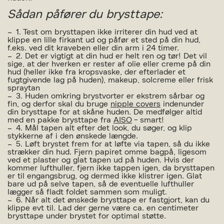
Sådan påfører du brysttape:
1. Test om brysttapen ikke irriterer din hud ved at
klippe en lille firkant ud og påfør et sted på din hud,
f.eks. ved dit kraveben eller din arm i 24 timer.
2. Det er vigtigt at din hud er helt ren og tør! Det vil
sige, at der hverken er rester af olie eller creme på din
hud (heller ikke fra kropsvaske, der efterlader et
fugtgivende lag på huden), makeup, solcreme eller frisk
spraytan
3. Huden omkring brystvorter er ekstrem sårbar og
fin, og derfor skal du bruge
nipple covers
indenunder
din brysttape for at skåne huden. De medfølger altid
med en pakke brysttape fra
AISO
- smart!
4. Mål tapen alt efter det look, du søger, og klip
stykkerne af i den ønskede længde.
5. Løft brystet frem for at løfte via tapen, så du ikke
strækker din hud. Fjern papiret omme bagpå, ligesom
ved et plaster og glat tapen ud på huden. Hvis der
kommer lufthuller, fjern ikke tappen igen, da brysttapen
er til engangsbrug, og dermed ikke klistrer igen. Glat
bare ud på selve tapen, så de eventuelle lufthuller
lægger så fladt foldet sammen som muligt.
6. Når alt det ønskede brysttape er fastgjort, kan du
klippe evt til. Lad der gerne være ca. en centimeter
brysttape under brystet for optimal støtte.