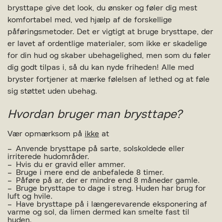
brysttape give det look, du ønsker og føler dig mest
komfortabel med, ved hjælp af de forskellige
påføringsmetoder. Det er vigtigt at bruge brysttape, der
er lavet af ordentlige materialer, som ikke er skadelige
for din hud og skaber ubehagelighed, men som du føler
dig godt tilpas i, så du kan nyde friheden! Alle med
bryster fortjener at mærke følelsen af lethed og at føle
sig støttet uden ubehag.
Hvordan bruger man brysttape?
Vær opmærksom på
ikke
at
Anvende brysttape på sarte, solskoldede eller
irriterede hudområder.
Hvis du er gravid eller ammer.
Bruge i mere end de anbefalede 8 timer.
Påføre på ar, der er mindre end 8 måneder gamle.
Bruge brysttape to dage i streg. Huden har brug for
luft og hvile.
Have brysttape på i længerevarende eksponering af
varme og sol, da limen dermed kan smelte fast til
huden.