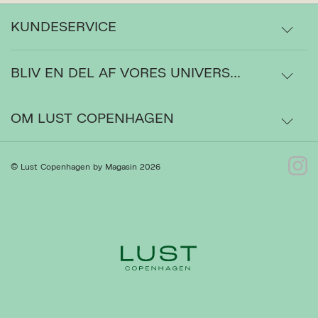
KUNDESERVICE
BLIV EN DEL AF VORES UNIVERS...
Levering
Ordrestatus
OM LUST COPENHAGEN
Ret cookies
Luk
Bytte- og retur
Om os
© Lust Copenhagen by Magasin 2026
Kontakt
Presse
Gå til Kundeservice
Forhandlere
Handelsbetingelser