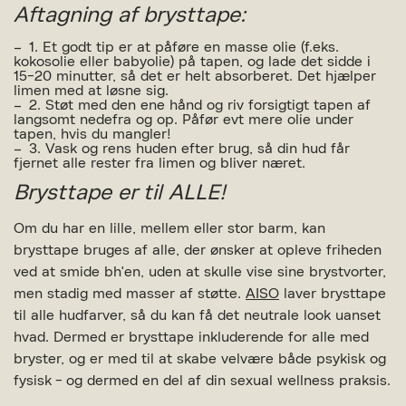
Aftagning af brysttape:
1. Et godt tip er at påføre en masse olie (f.eks.
kokosolie eller babyolie) på tapen, og lade det sidde i
15-20 minutter, så det er helt absorberet. Det hjælper
limen med at løsne sig.
2. Støt med den ene hånd og riv forsigtigt tapen af
langsomt nedefra og op. Påfør evt mere olie under
tapen, hvis du mangler!
3. Vask og rens huden efter brug, så din hud får
fjernet alle rester fra limen og bliver næret.
Brysttape er til ALLE!
Om du har en lille, mellem eller stor barm, kan
brysttape bruges af alle, der ønsker at opleve friheden
ved at smide bh'en, uden at skulle vise sine brystvorter,
men stadig med masser af støtte.
AISO
laver brysttape
til alle hudfarver, så du kan få det neutrale look uanset
hvad. Dermed er brysttape inkluderende for alle med
bryster, og er med til at skabe velvære både psykisk og
fysisk - og dermed en del af din sexual wellness praksis.