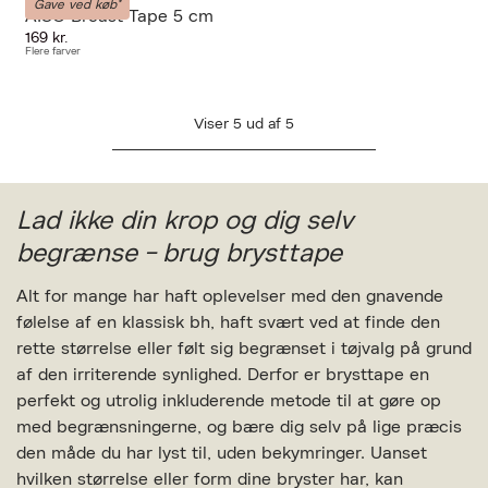
Gave ved køb*
AISO Breast Tape 5 cm
169 kr.
Flere farver
Viser
5
ud af
5
Lad ikke din krop og dig selv
begrænse - brug brysttape
Alt for mange har haft oplevelser med den gnavende
følelse af en klassisk bh, haft svært ved at finde den
rette størrelse eller følt sig begrænset i tøjvalg på grund
af den irriterende synlighed. Derfor er brysttape en
perfekt og utrolig inkluderende metode til at gøre op
med begrænsningerne, og bære dig selv på lige præcis
den måde du har lyst til, uden bekymringer. Uanset
hvilken størrelse eller form dine bryster har, kan