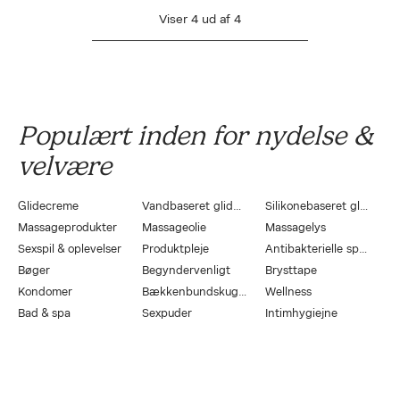
Viser
4
ud af
4
Populært inden for nydelse &
velvære
Glidecreme
Vandbaseret glidecreme
Silikonebaseret glidecreme
Massageprodukter
Massageolie
Massagelys
Sexspil & oplevelser
Produktpleje
Antibakterielle sprays
Bøger
Begyndervenligt
Brysttape
Kondomer
Bækkenbundskugler
Wellness
Bad & spa
Sexpuder
Intimhygiejne