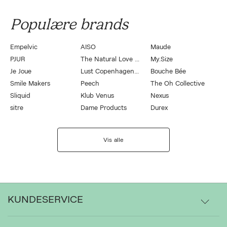
Populære brands
Empelvic
AISO
Maude
PJUR
The Natural Love Company
My.Size
Je Joue
Lust Copenhagen by Magasin
Bouche Bée
Smile Makers
Peech
The Oh Collective
Sliquid
Klub Venus
Nexus
sitre
Dame Products
Durex
Vis alle
KUNDESERVICE