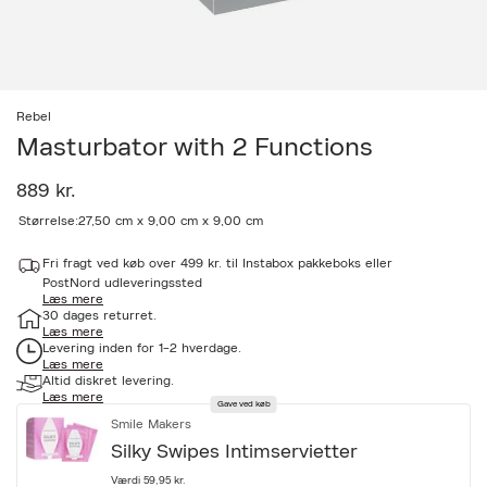
Rebel
Masturbator with 2 Functions
889 kr.
a
Størrelse:
27,50 cm x 9,00 cm x 9,00 cm
c
c
Fri fragt ved køb over 499 kr. til Instabox pakkeboks eller
e
PostNord udleveringssted
s
Læs mere
s
30 dages returret.
i
Læs mere
b
Levering inden for 1-2 hverdage.
i
Læs mere
l
Altid diskret levering.
i
Læs mere
Gave ved køb
t
Smile Makers
y
.
Silky Swipes Intimservietter
v
a
Værdi 59,95 kr.