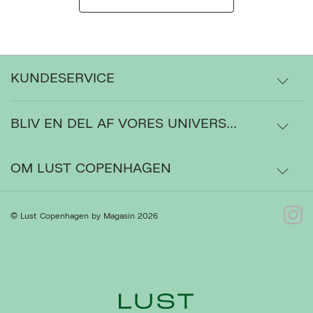
KUNDESERVICE
BLIV EN DEL AF VORES UNIVERS...
Levering
Ordrestatus
OM LUST COPENHAGEN
Bytte- og retur
Om os
© Lust Copenhagen by Magasin 2026
Kontakt
Presse
Ret cookies
Luk
Gå til Kundeservice
Forhandlere