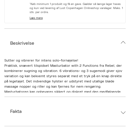
r
*Køb minimum 1 produkt og få en gave. Gælder så længe lager haves
i
og kun ved levering af Lust Copenhagen Onlineshop varelager. Maks. 1
a
stk. per ordre.
t
Læs mere
i
o
n
.
s
Beskrivelse
e
l
e
c
Sutter og vibrerer for intens solo-fornøjelse!
t
Praktisk, snævert tilspidset Masturbator with 2 Functions fra Rebel, der
i
kombinerer sugning og vibration. 6 vibrations- og 3 sugemodi giver sjov
o
variation og kan bekvemt styres separat med et tryk på en knap direkte
n
på legetøjet. Det indvendige hylster er udstyret med utallige bløde
massage nopper og riller og kan fjernes for nem rengøring.
Masturbatoren kan opbevares sikkert og diskret med den medfølgende
beskyttelseshætte. Genopladeligt - inklusive USB-opladerkabel.
Samlet længde 25,8 cm, indsætningsdybde 14 cm, indre Ø maks. 3 cm,
Fakta
ydre Ø 4,4 cm-8,6 cm. ABS, TPE.
Brand:
Rebel