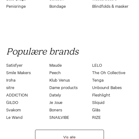
Penisringe
Bondage
Blindfolds & masker
Populære brands
Satisfyer
Maude
LELO
Smile Makers
Peech
The Oh Collective
Iroha
Klub Venus
Tenga
sitre
Dame products
Unbound Babes
ADDICTION
Dately
Fleshlight
GILDO
Je Joue
Sliquid
Svakom
Boners
Gläs
Le Wand
SNAILVIBE
RIZE
Vis alle