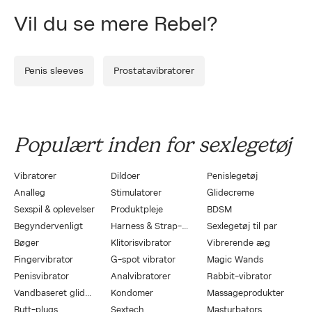
Vil du se mere Rebel?
Penis sleeves
Prostatavibratorer
Populært inden for sexlegetøj
Vibratorer
Dildoer
Penislegetøj
Analleg
Stimulatorer
Glidecreme
Sexspil & oplevelser
Produktpleje
BDSM
Begyndervenligt
Harness & Strap-On
Sexlegetøj til par
Bøger
Klitorisvibrator
Vibrerende æg
Fingervibrator
G-spot vibrator
Magic Wands
Penisvibrator
Analvibratorer
Rabbit-vibrator
Vandbaseret glidecreme
Kondomer
Massageprodukter
Butt-plugs
Sextech
Masturbators