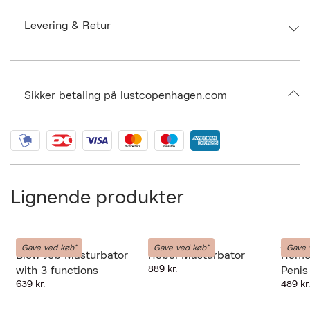
EAN: 4024144103126
Size: 27,50 cm x 9,00 cm x 9,00 cm
Levering & Retur
Ax numbers: 06924464
SKU: S14740561
ID: BNDM52-0008
Sikker betaling på lustcopenhagen.com
Lignende produkter
Rebel
Rebel
Rebel
Gave ved køb*
Gave ved køb*
Gave 
Blow Job Masturbator
Rebel Masturbator
Remot
Forrige
Næ
889 kr.
with 3 functions
Penis
639 kr.
489 kr