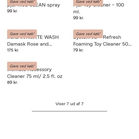
Gave ved køb*
Gave ved køb*
pjur med CLEAN spray
Pjur Toy Cleaner - 100
99 kr.
ml.
99 kr.
Iroha
System Jo
Gave ved køb*
Gave ved køb*
iroha INTIMATE WASH
System JO - Refresh
Damask Rose and
Foaming Toy Cleaner 50
175 kr.
79 kr.
Geranium
ml
INTIMINA
Gave ved køb*
Intimate Accessory
Cleaner 75 ml/ 2.5 fl. oz
89 kr.
Viser
7
ud af
7