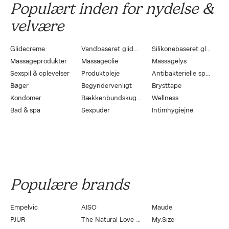
Populært inden for nydelse &
velvære
Glidecreme
Vandbaseret glidecreme
Silikonebaseret glidecreme
Massageprodukter
Massageolie
Massagelys
Sexspil & oplevelser
Produktpleje
Antibakterielle sprays
Bøger
Begyndervenligt
Brysttape
Kondomer
Bækkenbundskugler
Wellness
Bad & spa
Sexpuder
Intimhygiejne
Populære brands
Empelvic
AISO
Maude
PJUR
The Natural Love Company
My.Size