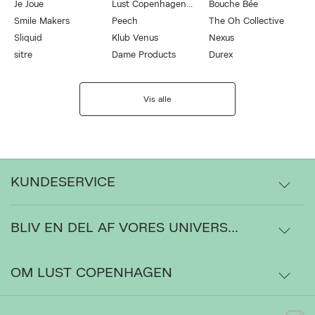
Je Joue
Lust Copenhagen by Magasin
Bouche Bée
Smile Makers
Peech
The Oh Collective
Sliquid
Klub Venus
Nexus
sitre
Dame Products
Durex
Vis alle
KUNDESERVICE
BLIV EN DEL AF VORES UNIVERS...
Levering
Ordrestatus
OM LUST COPENHAGEN
Bytte- og retur