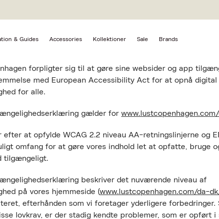
Tilgængelighedserklærin
ation & Guides
Accessories
Kollektioner
Sale
Brands
ateret 23. marts 2026.
hagen forpligter sig til at gøre sine websider og app tilgæng
emmelse med European Accessibility Act for at opnå digital
ghed for alle.
gængelighedserklæring gælder for
www.lustcopenhagen.com/
r efter at opfylde WCAG 2.2 niveau AA-retningslinjerne og 
uligt omfang for at gøre vores indhold let at opfatte, bruge o
 tilgængeligt.
gængelighedserklæring beskriver det nuværende niveau af
ighed på vores hjemmeside (
www.lustcopenhagen.com/da-dk
teret, efterhånden som vi foretager yderligere forbedringer.
isse lovkrav, er der stadig kendte problemer, som er opført i