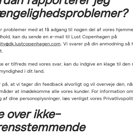
rdan rapporterer jeg
gængelighedsproblemer?
ar problemer med at få adgang til nogen del af vores hjemme
ndhold, kan du sende en e-mail til Lust Copenhagen på
lity@dk.lustcopenhagen.com
. Vi svarer på din anmodning så h
t.
ke er tilfreds med vores svar, kan du indgive en klage til den
myndighed i dit land.
 på, at vi tager din feedback alvorligt og vil overveje den, når
 måder at imødekomme alle vores kunder. For information om
 af dine personoplysninger, læs venligst vores Privatlivspolit
AN DESVÆRRE IKKE FINDES
e over ikke-
L AT VISE VIDEOEN
rensstemmende