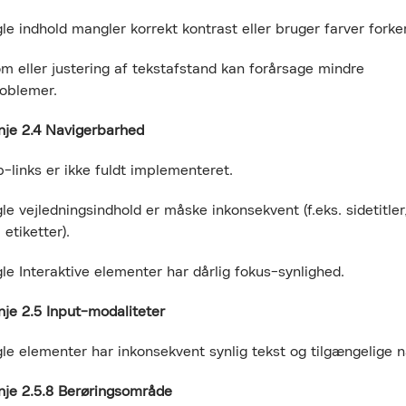
ndhold mangler korrekt kontrast eller bruger farver forker
ler justering af tekstafstand kan forårsage mindre
roblemer.
nje 2.4 Navigerbarhed
nks er ikke fuldt implementeret.
ejledningsindhold er måske inkonsekvent (f.eks. sidetitler
 etiketter).
nteraktive elementer har dårlig fokus-synlighed.
nje 2.5 Input-modaliteter
lementer har inkonsekvent synlig tekst og tilgængelige n
nje 2.5.8 Berøringsområde