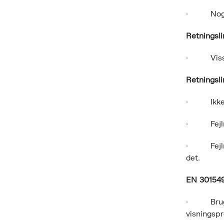
· Nogle b
Retningsli
· Visse i
Retningsli
· Ikke al
· Fejlmed
· Fejlmed
det.
EN 301549
· Brugeri
visningsp