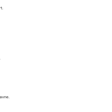
t.
,
avne.