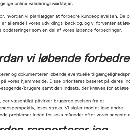
ngelige online valideringsværktøjer.
or, hvordan vi planlægger at forbedre kundeoplevelsen. De o
er allerede i vores udviklings-backlog, og vi forventer at lø
opdateringer som en del af vores løbende forbedringer.
rdan vi løbende forbedre
ficerer og dokumenterer løbende eventuelle tilgængelighedsp
 på vores hjemmeside. Disse prioriteres baseret på deres in
besøgende/brugere samt den indsats, der kræves for at løse
 der væsentligt påvirker brugeroplevelsen fra et
ghedsperspektiv, løses straks. Vi sigter mod at løse andre
rede problemer inden for seks måneder efter vores seneste a