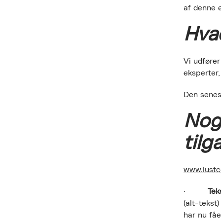
af denne e
Hvad
Vi udføre
eksperter,
Den senest
Nogl
til
www.lust
·
Tek
(alt-tekst
har nu fåe