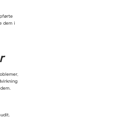
pførte
se dem i
r
roblemer,
dvirkning
 dem.
udit.