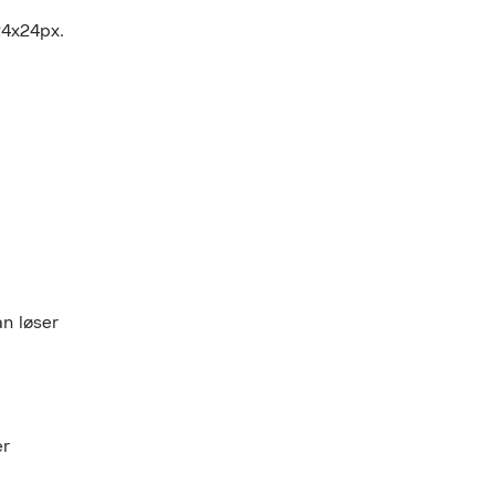
4x24px.
n løser
er