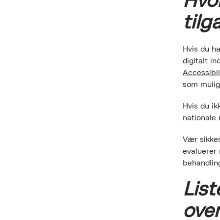
Hvo
til
Hvis du h
digitalt i
Accessibi
som mulig
Hvis du ik
nationale 
Vær sikker
evaluerer
behandling
PRODUKTET K
List
GIV OS LOV TI
ove