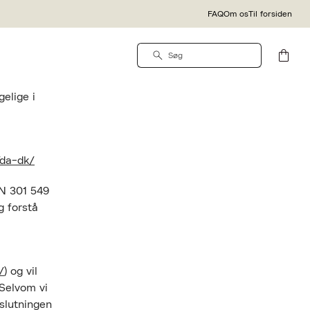
g
FAQ
Om os
Til forsiden
elige i
da-dk/
EN 301 549
g forstå
/
) og vil
 Selvom vi
 slutningen