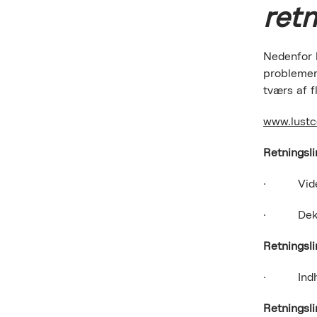
retn
Nedenfor 
problemer
tværs af fl
www.lust
Retningsli
· Videoe
· Dekorat
Retningsli
· Indhold
Retningsli