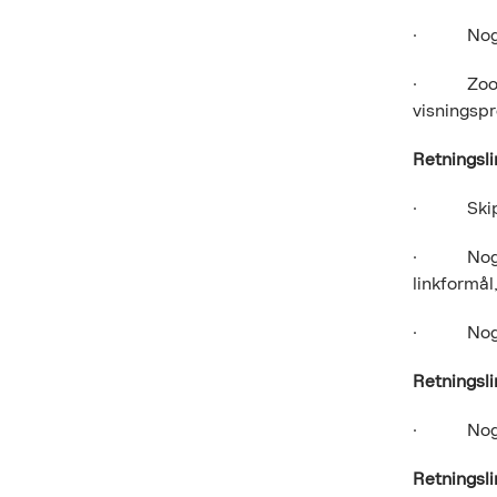
· Nogle i
· Zoom el
visningsp
Retningsli
· Skip-li
· Nogle v
linkformål,
· Nogle I
Retningsli
· Nogle e
Retningsli