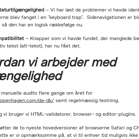
taturtilgængelighed
– Vi har løst de problemer vi havde ident
rne blev fanget i en “keyboard trap”. Sidenavigationen er bl
 så den har en logisk rækkefølge nu.
patibilitet
– Knapper som vi havde fundet, der manglede be
iv tekst (alt-tekst), har nu fået det.
rdan vi arbejder med
gængelighed
 manuelle audits flere gange om året for
copenhagen.com/da-dk/
samt regelmæssig testning.
ng vi bruger vi HTML-validatorer, browser- og editor-plugins.
tøtter de to nyeste hovedversioner af browserne Safari og C
ette er vi opmærksomme på, at vi til enhver tid muligvis ikke