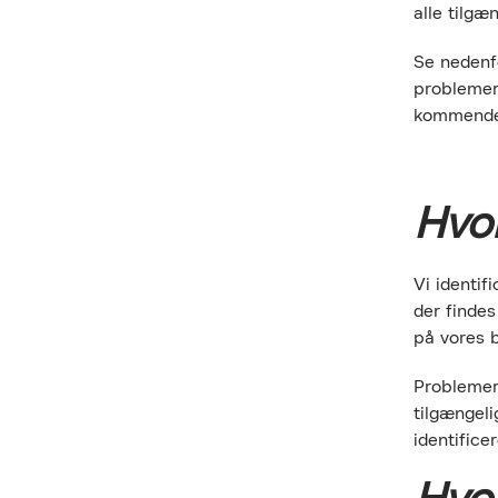
alle tilgæ
Se nedenf
problemer 
kommende 
Hvo
Vi identi
der findes
på vores 
Problemer,
tilgængeli
identifice