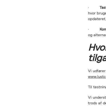
·
Tas
hvor bruge
opdateret,
·
Kom
og alternat
Hvo
til
Vi udfører
www.lust
Til testni
Vi unders
trods af d