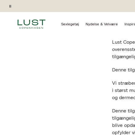
Pause
Sexlegetøj
Nydelse & Velvære
Inspir
Sidst opd
Lust Copen
overensst
tilgængeli
Denne til
Vi stræbe
i størst m
og dermed
Denne til
tilgængel
blive opda
opfylder v