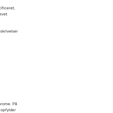
ificeret,
evet
skrivelser
hrome. På
 opfylder