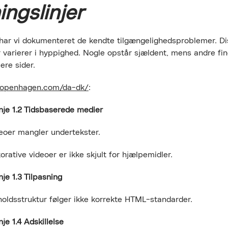
ingslinjer
Ret cookies
har vi dokumenteret de kendte tilgængelighedsproblemer. Di
 varierer i hyppighed. Nogle opstår sjældent, mens andre fi
Luk
ere sider.
copenhagen.com/da-dk/
:
nje 1.2 Tidsbaserede medier
r mangler undertekster.
ive videoer er ikke skjult for hjælpemidler.
nje 1.3 Tilpasning
sstruktur følger ikke korrekte HTML-standarder.
nje 1.4 Adskillelse