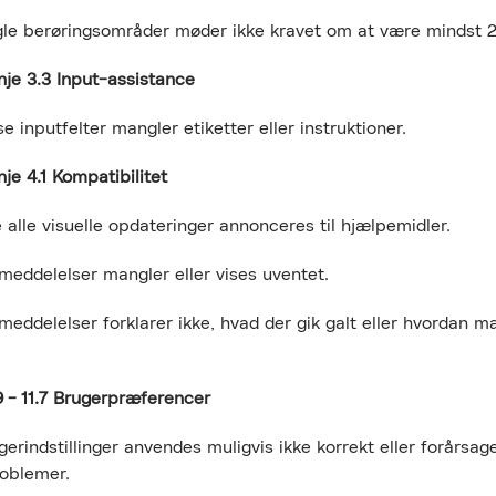
erøringsområder møder ikke kravet om at være mindst 2
nje 3.3 Input-assistance
nputfelter mangler etiketter eller instruktioner.
nje 4.1 Kompatibilitet
le visuelle opdateringer annonceres til hjælpemidler.
delelser mangler eller vises uventet.
delelser forklarer ikke, hvad der gik galt eller hvordan ma
 - 11.7 Brugerpræferencer
ndstillinger anvendes muligvis ikke korrekt eller forårsag
roblemer.