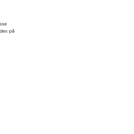
sse
ndes på