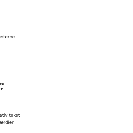
ksterne
:
ativ tekst
ærdier,