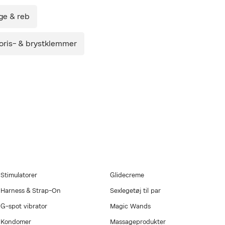
ge & reb
toris- & brystklemmer
med i købet. Gælder
gen Onlineshop
mbus med et ultra
strakt, vitamin E
g efter, eller når du
Stimulatorer
Glidecreme
Harness & Strap-On
Sexlegetøj til par
G-spot vibrator
Magic Wands
Kondomer
Massageprodukter