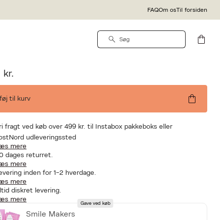
FAQ
Om os
Til forsiden
BE-SEELE
ondage 12pcs Kit
 kr.
lføj til kurv
ri fragt ved køb over 499 kr. til Instabox pakkeboks eller
ostNord udleveringssted
æs mere
0 dages returret.
æs mere
evering inden for 1-2 hverdage.
æs mere
ltid diskret levering.
æs mere
Gave ved køb
Smile Makers