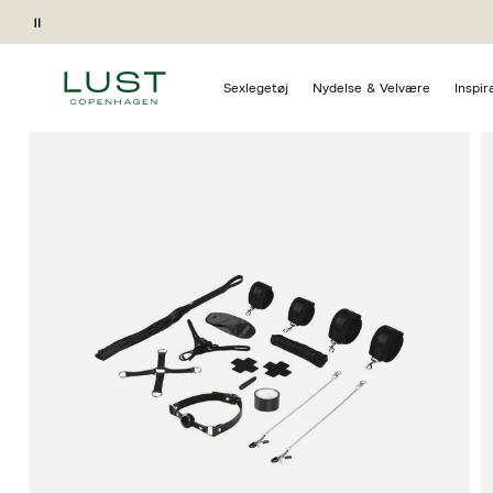
Forside
Sexlegetøj
BDSM
Pause
Gave ved køb*
Sexlegetøj
Nydelse & Velvære
Inspir