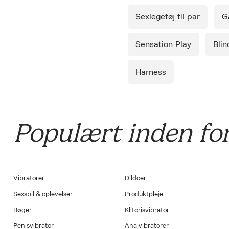
Leverin
Sexlegetøj til par
G
Diskret 
Sensation Play
Blin
Harness
Populært inden for
Vibratorer
Dildoer
Sexspil & oplevelser
Produktpleje
Bøger
Klitorisvibrator
Penisvibrator
Analvibratorer