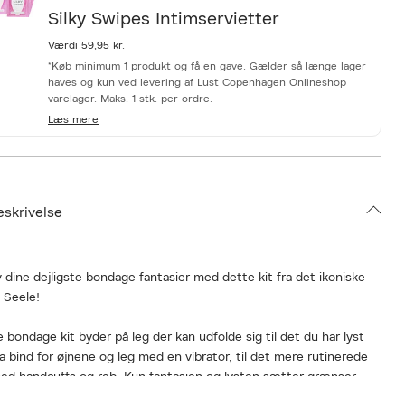
Silky Swipes Intimservietter
Værdi 59,95 kr.
*Køb minimum 1 produkt og få en gave. Gælder så længe lager
haves og kun ved levering af Lust Copenhagen Onlineshop
varelager. Maks. 1 stk. per ordre.
Læs mere
eskrivelse
 dine dejligste bondage fantasier med dette kit fra det ikoniske
 Seele!
 bondage kit byder på leg der kan udfolde sig til det du har lyst
Fra bind for øjnene og leg med en vibrator, til det mere rutinerede
ed handcuffs og reb. Kun fantasien og lysten sætter grænser.