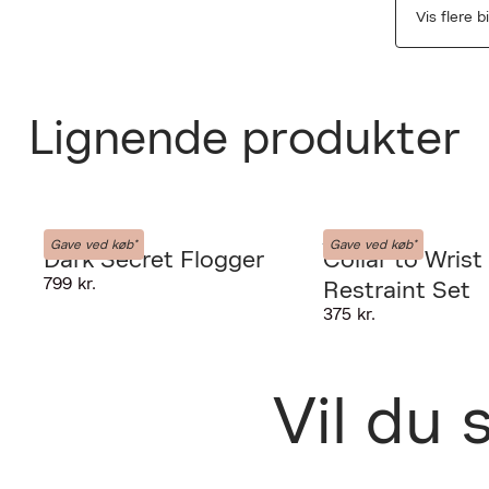
Vis flere b
Lignende produkter
LIEBE-SEELE
LIEBE-SEELE
Gave ved køb*
Gave ved køb*
Dark Secret Flogger
Collar to Wrist
799 kr.
Restraint Set
PRODUKTET K
375 kr.
Fri fra
udlever
GIV OS LOV TI
Vil du
30 dage
Forrige