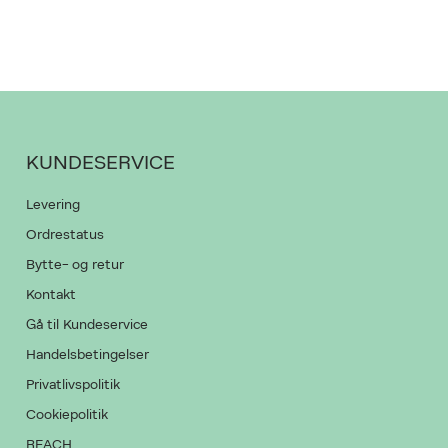
KUNDESERVICE
Levering
Ordrestatus
Bytte- og retur
Kontakt
Gå til Kundeservice
Handelsbetingelser
Privatlivspolitik
Cookiepolitik
REACH