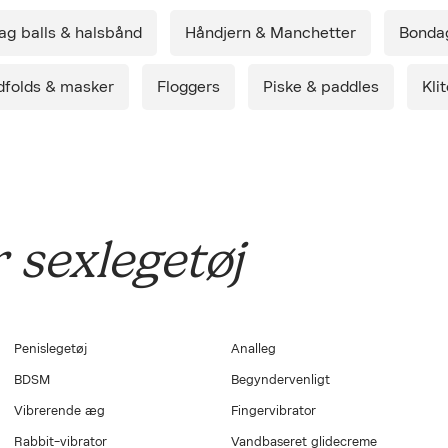
Ret cookies
g inden for 1-2 hverdage.
ag balls & halsbånd
Håndjern & Manchetter
Bonda
Luk
levering.
dfolds & masker
Floggers
Piske & paddles
Kli
*Køb minimum 1 produkt og få Smile Makers' Silky (S)wipes 
så længe lager haves og kun ved levering af Lust Copenha
varelager. Maks. 1 stk. per ordre.
Intimservietterne er lavet af bio-nedbrydeligt økologisk ba
skånsomt og rensende middel der bl.a. indeholder kamille-ek
og aloe vera, der fungerer blødt og ideelt til sex, både før o
blot har brug for en hurtig frisk følelse.
 sexlegetøj
Penislegetøj
Analleg
BDSM
Begyndervenligt
Vibrerende æg
Fingervibrator
Rabbit-vibrator
Vandbaseret glidecreme