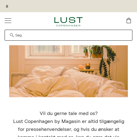
Pause
PRESSE
SKRIV MIG OP
KØB OG HENT I MAGASIN FORRETNING
GIV OS LOV TIL AT VISE VIDEOEN
PRODUKTET KAN DESVÆRRE IKKE FINDES
QUICK SHOP
Det kan være, at produktet er flyttet til en anden side,
midlertidigt utilgængeligt eller udgået fra sortimentet.
Vil du gerne tale med os?
Lust Copenhagen by Magasin er altid tilgængelig
for pressehenvendelser, og hvis du ønsker at