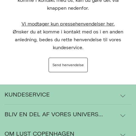
komme i kontakt med os, kan du gøre det via
knappen nedenfor.
Vi modtager kun pressehenvendelser her.
Ønsker du at komme i kontakt med os i en anden
anledning, bedes du rette henvendelse til vores
kundeservice.
Send henvendelse
KUNDESERVICE
BLIV EN DEL AF VORES UNIVERS...
Levering
Ordrestatus
OM LUST COPENHAGEN