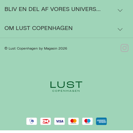
BLIV EN DEL AF VORES UNIVERS...
Levering
Ordrestatus
OM LUST COPENHAGEN
Bytte- og retur
Om os
© Lust Copenhagen by Magasin 2026
Kontakt
Presse
Gå til Kundeservice
Forhandlere
Ret cookies
Luk
Handelsbetingelser
Privatlivspolitik