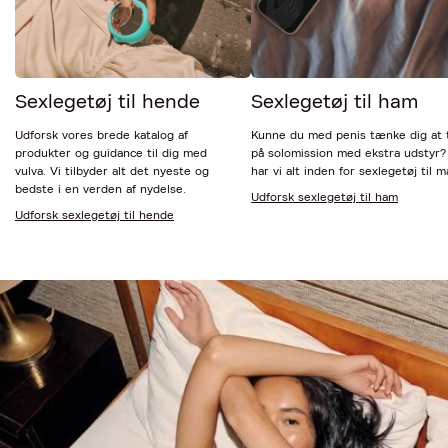
Sexlegetøj til hende
Sexlegetøj til ham
Udforsk vores brede katalog af
Kunne du med penis tænke dig at 
produkter og guidance til dig med
på solomission med ekstra udstyr?
vulva. Vi tilbyder alt det nyeste og
har vi alt inden for sexlegetøj til 
bedste i en verden af nydelse.
Udforsk sexlegetøj til ham
Udforsk sexlegetøj til hende