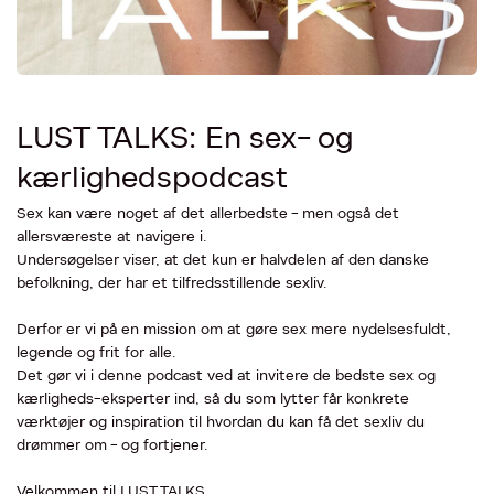
LUST TALKS: En sex- og
kærlighedspodcast
Sex kan være noget af det allerbedste - men også det
allersværeste at navigere i.
Undersøgelser viser, at det kun er halvdelen af den danske
befolkning, der har et tilfredsstillende sexliv.
Derfor er vi på en mission om at gøre sex mere nydelsesfuldt,
legende og frit for alle.
Det gør vi i denne podcast ved at invitere de bedste sex og
kærligheds-eksperter ind, så du som lytter får konkrete
værktøjer og inspiration til hvordan du kan få det sexliv du
drømmer om - og fortjener.
Velkommen til LUST TALKS.