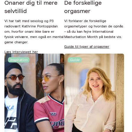
Onaner dig til mere
De forskellige
selvtillid
orgasmer
Vi har talt med sexolog og P3
Vi forklarer de forskellige
radiovært Kathrine Pontoppidan
orgasmetyper og hvordan de opnås
om, hvorfor onani ikke bare er
- så du kan fejre International
fysisk velvære, men også en mental
Masturbation Month på bedste vis.
game changer.
Guide til typer af orgasmer
Læs interviewet her
Inspiration
Guide