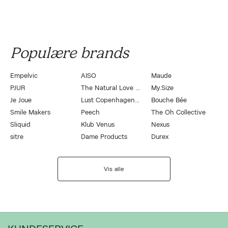
Populære brands
Empelvic
AISO
Maude
PJUR
The Natural Love Company
My.Size
Je Joue
Lust Copenhagen by Magasin
Bouche Bée
Smile Makers
Peech
The Oh Collective
Sliquid
Klub Venus
Nexus
sitre
Dame Products
Durex
Vis alle