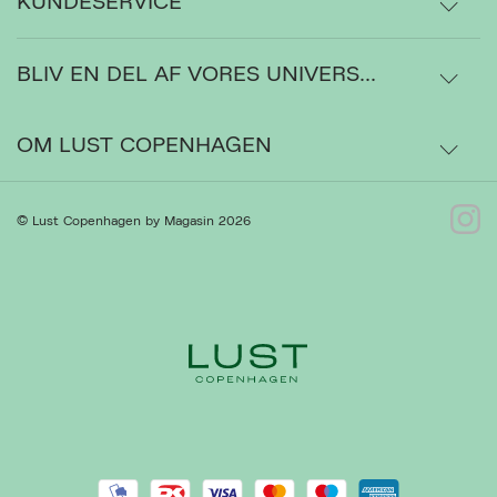
KUNDESERVICE
BLIV EN DEL AF VORES UNIVERS...
Levering
Ordrestatus
OM LUST COPENHAGEN
Bytte- og retur
Om os
© Lust Copenhagen by Magasin 2026
Kontakt
Presse
Ret cookies
Luk
Gå til Kundeservice
Forhandlere
Handelsbetingelser
Privatlivspolitik