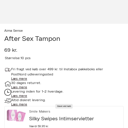
Aima Sense
After Sex Tampon
69 kr.
a
Størrelse:
10 pcs
c
c
Fri fragt ved køb over 499 kr. til Instabox pakkeboks eller
e
PostNord udleveringssted
s
Læs mere
s
30 dages returret.
i
Læs mere
b
Levering inden for 1-2 hverdage.
i
Læs mere
l
Altid diskret levering.
i
Læs mere
Gave ved køb
t
Smile Makers
y
.
Silky Swipes Intimservietter
v
a
Værdi 59,95 kr.