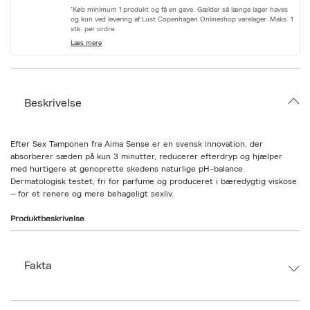
r
*Køb minimum 1 produkt og få en gave. Gælder så længe lager haves
i
og kun ved levering af Lust Copenhagen Onlineshop varelager. Maks. 1
a
stk. per ordre.
t
Læs mere
i
o
n
.
s
Beskrivelse
e
l
e
c
Efter Sex Tamponen fra Aima Sense er en svensk innovation, der
t
absorberer sæden på kun 3 minutter, reducerer efterdryp og hjælper
i
med hurtigere at genoprette skedens naturlige pH-balance.
o
Dermatologisk testet, fri for parfume og produceret i bæredygtig viskose
n
– for et renere og mere behageligt sexliv.
Produktbeskrivelse
Efter Sex Tamponen er udviklet til at gøre livet efter sex enklere, renere
og mere komfortabelt. Tamponen indsættes umiddelbart efter samleje,
hvor den absorberer sæd på blot 3 minutter og effektivt mindsker det
Fakta
velkendte efterdryp.
Takket være sin unikke funktion bidrager den også til at genoprette
skedens naturlige pH-værdi (ca. 4) hurtigere, da sæd har en pH på
Brand:
Aima Sense