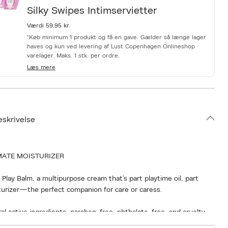
Silky Swipes Intimservietter
Værdi 59,95 kr.
*Køb minimum 1 produkt og få en gave. Gælder så længe lager
haves og kun ved levering af Lust Copenhagen Onlineshop
varelager. Maks. 1 stk. per ordre.
Læs mere
eskrivelse
MATE MOISTURIZER
Play Balm, a multipurpose cream that’s part playtime oil, part
urizer—the perfect companion for care or caress.
al active ingredients, paraben-free, phthalate-free, and cruelty-