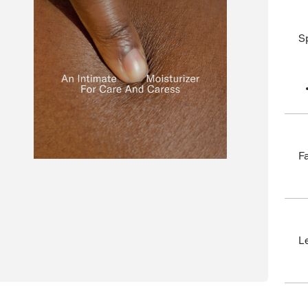
Like 
S
cond
F
Bran
EAN:
Ax n
L
SKU:
ID: 