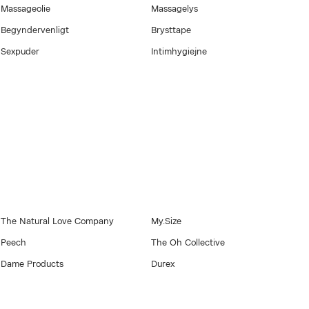
Massageolie
Massagelys
Begyndervenligt
Brysttape
Sexpuder
Intimhygiejne
The Natural Love Company
My.Size
Peech
The Oh Collective
Dame Products
Durex