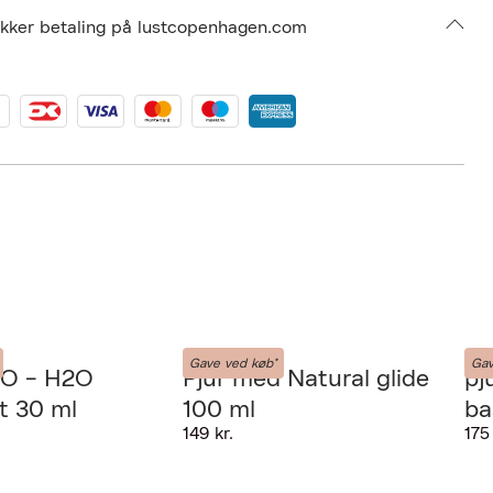
ikker betaling på lustcopenhagen.com
PJUR
PJUR
Gave ved køb*
Gav
JO - H2O
Pjur med Natural glide
pj
t 30 ml
100 ml
ba
149 kr.
175 
Næste