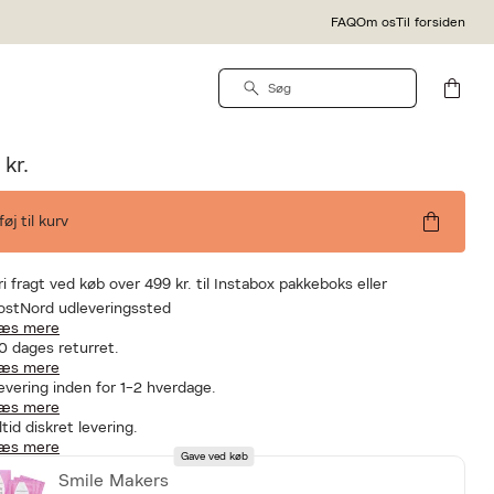
FAQ
Om os
Til forsiden
e Products
ay Balm - 60 ml
 kr.
lføj til kurv
ri fragt ved køb over 499 kr. til Instabox pakkeboks eller
ostNord udleveringssted
æs mere
0 dages returret.
æs mere
evering inden for 1-2 hverdage.
æs mere
ltid diskret levering.
æs mere
Gave ved køb
Smile Makers