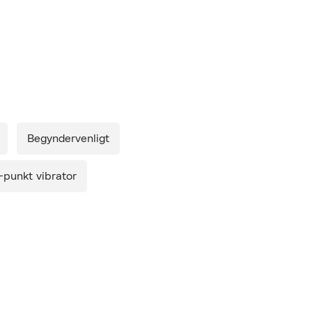
med i købet. Gælder
gen Onlineshop
mbus med et ultra
strakt, vitamin E
g efter, eller når du
Begyndervenligt
-punkt vibrator