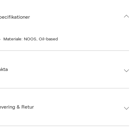
all oil-based products, Play Balm is not compatible with latex
pecifikationer
oms.
Materiale: NOOS, Oil-based
akta
d:
Dame Products
 813686021708
umbers: 06677493
evering & Retur
 S13871059
BIHK43-0008