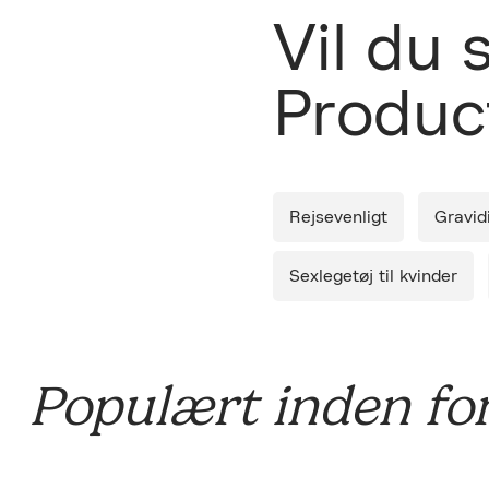
Leverin
Vil du
Produc
Diskret 
Rejsevenligt
Gravid
Sexlegetøj til kvinder
Populært inden fo