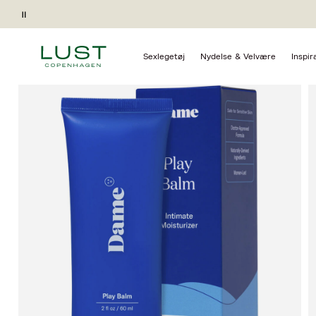
Forside
Nydelse & Velvære
Glidecreme
Vandbaseret glidec
Pause
Gave ved køb*
Sexlegetøj
Nydelse & Velvære
Inspir