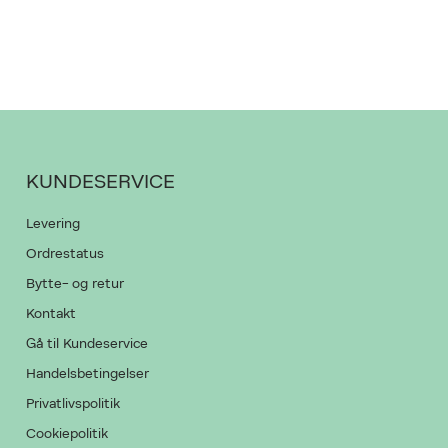
KUNDESERVICE
Levering
Ordrestatus
Bytte- og retur
Kontakt
Gå til Kundeservice
Handelsbetingelser
Privatlivspolitik
Cookiepolitik