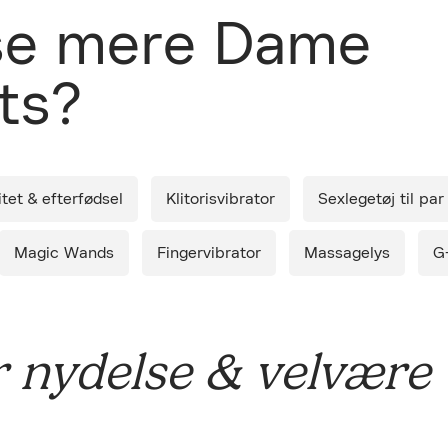
Ret cookies
g inden for 1-2 hverdage.
 se mere Dame
Luk
ts?
levering.
*Køb minimum 1 produkt og få Smile Makers' Silky (S)wipes 
så længe lager haves og kun ved levering af Lust Copenha
varelager. Maks. 1 stk. per ordre.
Intimservietterne er lavet af bio-nedbrydeligt økologisk ba
skånsomt og rensende middel der bl.a. indeholder kamille-ek
og aloe vera, der fungerer blødt og ideelt til sex, både før o
itet & efterfødsel
Klitorisvibrator
Sexlegetøj til par
blot har brug for en hurtig frisk følelse.
Magic Wands
Fingervibrator
Massagelys
G
r nydelse & velvære