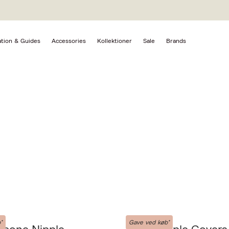
ation & Guides
Accessories
Kollektioner
Sale
Brands
AISO
*
Gave ved køb*