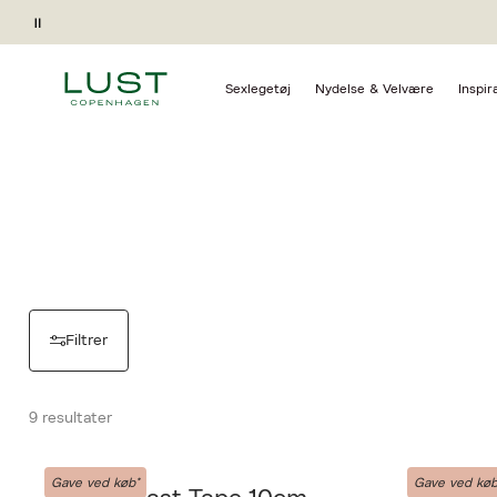
Forside
Pause
AISO
Sexlegetøj
Nydelse & Velvære
Inspir
Filtrer
9 resultater
AISO
AISO
Gave ved køb*
Gave ved køb