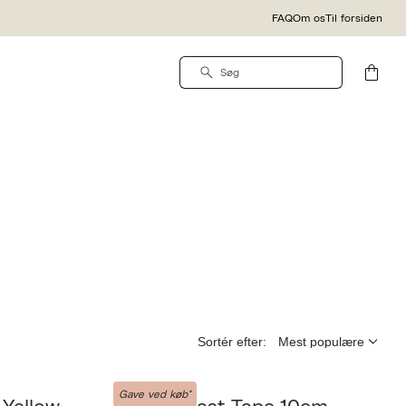
FAQ
Om os
Til forsiden
Sortér efter:
AISO
Gave ved køb*