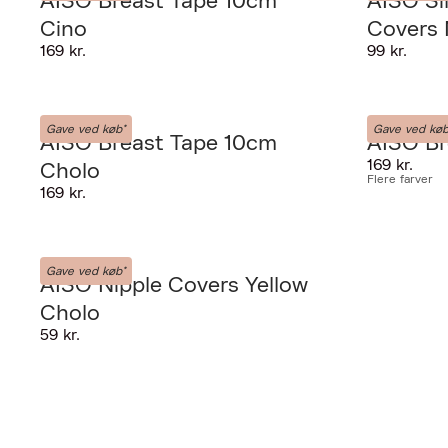
AISO Breast Tape 10cm
AISO Si
Cino
Covers N
169 kr.
99 kr.
AISO
AISO
Gave ved køb*
Gave ved køb
AISO Breast Tape 10cm
AISO Br
169 kr.
Cholo
Flere farver
169 kr.
PRODUKTET K
AISO
Gave ved køb*
AISO Nipple Covers Yellow
GIV OS LOV TI
Cholo
59 kr.