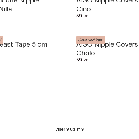
licone Nipple
AISO Nipple Covers
illa
Cino
59 kr.
AISO
*
Gave ved køb*
east Tape 5 cm
AISO Nipple Covers
Cholo
59 kr.
AN DESVÆRRE IKKE FINDES
L AT VISE VIDEOEN
Viser
9
ud af
9
Ret cookies