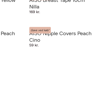
 Yellow
AISO Breast Tape 10cm
Nilla
169 kr.
AISO
Gave ved køb*
 Peach
AISO Nipple Covers Peach
Cino
59 kr.