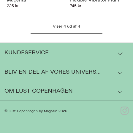
Magenta
Flexible Vibrator Plum
225 kr.
745 kr.
Viser
4
ud af
4
KUNDESERVICE
BLIV EN DEL AF VORES UNIVERS...
Levering
Ordrestatus
OM LUST COPENHAGEN
Bytte- og retur
Om os
© Lust Copenhagen by Magasin 2026
Kontakt
Presse