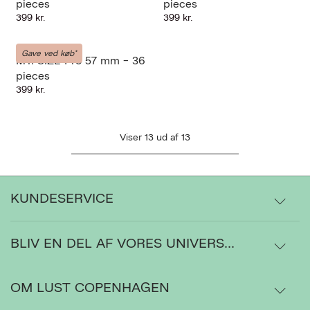
pieces
pieces
399 kr.
399 kr.
MY-SIZE
Gave ved køb*
MY. SIZE Pro 57 mm - 36
pieces
399 kr.
Viser
13
ud af
13
KUNDESERVICE
BLIV EN DEL AF VORES UNIVERS...
Levering
Ordrestatus
OM LUST COPENHAGEN