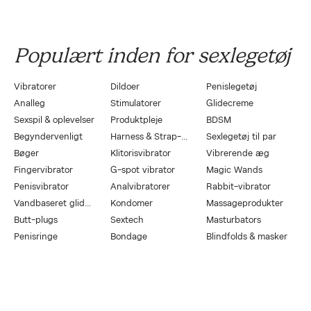
Populært inden for sexlegetøj
Vibratorer
Dildoer
Penislegetøj
Analleg
Stimulatorer
Glidecreme
Sexspil & oplevelser
Produktpleje
BDSM
Begyndervenligt
Harness & Strap-On
Sexlegetøj til par
Bøger
Klitorisvibrator
Vibrerende æg
Fingervibrator
G-spot vibrator
Magic Wands
Penisvibrator
Analvibratorer
Rabbit-vibrator
Vandbaseret glidecreme
Kondomer
Massageprodukter
Butt-plugs
Sextech
Masturbators
Penisringe
Bondage
Blindfolds & masker