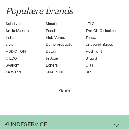
Populære brands
Satisfyer
Maude
LELO
Smile Makers
Peech
The Oh Collective
Iroha
Klub Venus
Tenga
sitre
Dame products
Unbound Babes
ADDICTION
Dately
Fleshlight
GILDO
Je Joue
Sliquid
Svakom
Boners
Gläs
Le Wand
SNAILVIBE
RIZE
Vis alle
KUNDESERVICE