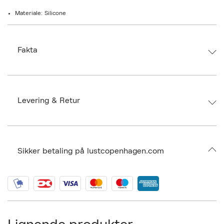
Materiale: Silicone
Fakta
Brand:
Svakom
EAN: 6959633105702
Size: ONE SIZE
Levering & Retur
Ax numbers: 07030869
SKU: S15116080
ID: BPHK99-0008
Sikker betaling på lustcopenhagen.com