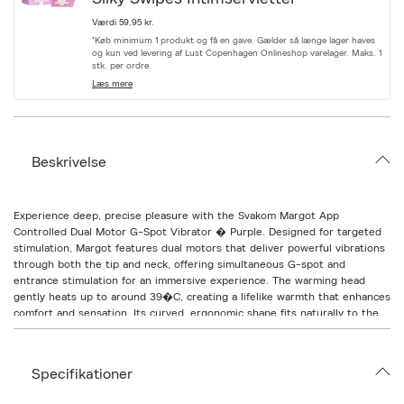
v
a
Værdi 59,95 kr.
r
*Køb minimum 1 produkt og få en gave. Gælder så længe lager haves
i
og kun ved levering af Lust Copenhagen Onlineshop varelager. Maks. 1
a
stk. per ordre.
t
Læs mere
i
o
n
.
s
Beskrivelse
e
l
e
c
Experience deep, precise pleasure with the Svakom Margot App
t
Controlled Dual Motor G-Spot Vibrator � Purple. Designed for targeted
i
stimulation, Margot features dual motors that deliver powerful vibrations
o
through both the tip and neck, offering simultaneous G-spot and
n
entrance stimulation for an immersive experience. The warming head
gently heats up to around 39�C, creating a lifelike warmth that enhances
comfort and sensation. Its curved, ergonomic shape fits naturally to the
body, ensuring effortless control and full contact where it matters most.
Connect via the Svakom app to explore interactive control � whether
playing solo or letting a partner take charge remotely. Choose from
Specifikationer
multiple vibration modes and patterns to find the rhythm that matches
your mood, from gentle pulses to deep, resonant power.