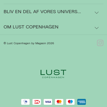
BLIV EN DEL AF VORES UNIVERS...
Levering
Ordrestatus
OM LUST COPENHAGEN
Bytte- og retur
Om os
© Lust Copenhagen by Magasin 2026
Ret cookies
Luk
Kontakt
Presse
Gå til Kundeservice
Forhandlere
Handelsbetingelser
Privatlivspolitik