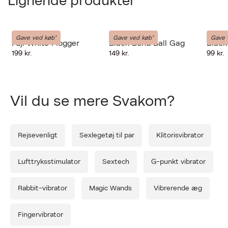
Lignende produkter
LIEBE-SEELE
LIEBE-SEELE
LIEBE-
Gave ved køb*
Gave ved køb*
Gave 
Fuji White Flogger
Black Bond Ball Gag
Black
Forrige
Næ
199 kr.
149 kr.
99 kr.
Vil du se mere Svakom?
Rejsevenligt
Sexlegetøj til par
Klitorisvibrator
Lufttryksstimulator
Sextech
G-punkt vibrator
Rabbit-vibrator
Magic Wands
Vibrerende æg
Fingervibrator