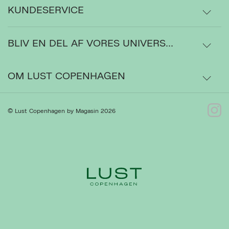
KUNDESERVICE
BLIV EN DEL AF VORES UNIVERS...
Levering
Ordrestatus
OM LUST COPENHAGEN
Bytte- og retur
Om os
© Lust Copenhagen by Magasin 2026
Kontakt
Presse
Gå til Kundeservice
Forhandlere
Ret cookies
Luk
Handelsbetingelser