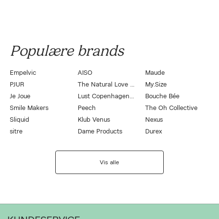
Populære brands
Empelvic
AISO
Maude
PJUR
The Natural Love Company
My.Size
Je Joue
Lust Copenhagen by Magasin
Bouche Bée
Smile Makers
Peech
The Oh Collective
Sliquid
Klub Venus
Nexus
sitre
Dame Products
Durex
Vis alle