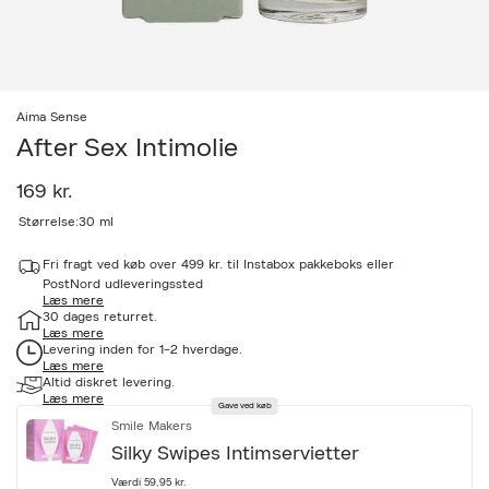
Aima Sense
After Sex Intimolie
169 kr.
a
Størrelse:
30 ml
c
c
Fri fragt ved køb over 499 kr. til Instabox pakkeboks eller
e
PostNord udleveringssted
s
Læs mere
s
30 dages returret.
i
Læs mere
b
Levering inden for 1-2 hverdage.
i
Læs mere
l
Altid diskret levering.
i
Læs mere
Gave ved køb
t
Smile Makers
y
.
Silky Swipes Intimservietter
v
a
Værdi 59,95 kr.