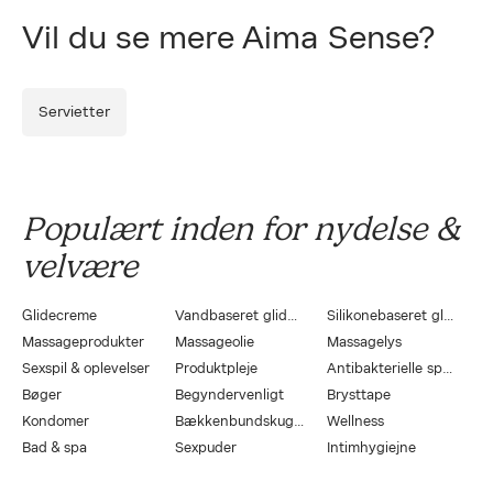
Vil du se mere Aima Sense?
Servietter
Populært inden for nydelse &
velvære
Glidecreme
Vandbaseret glidecreme
Silikonebaseret glidecreme
Massageprodukter
Massageolie
Massagelys
Sexspil & oplevelser
Produktpleje
Antibakterielle sprays
Bøger
Begyndervenligt
Brysttape
Kondomer
Bækkenbundskugler
Wellness
Bad & spa
Sexpuder
Intimhygiejne