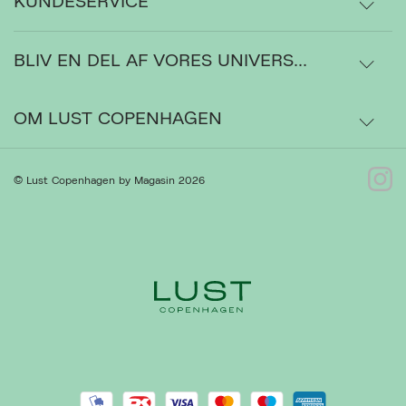
KUNDESERVICE
BLIV EN DEL AF VORES UNIVERS...
Levering
Ordrestatus
OM LUST COPENHAGEN
Bytte- og retur
Om os
© Lust Copenhagen by Magasin 2026
Kontakt
Presse
Ret cookies
Luk
Gå til Kundeservice
Forhandlere
Handelsbetingelser
Privatlivspolitik