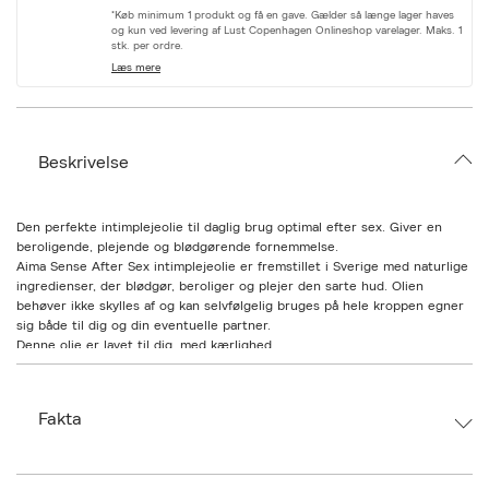
r
*Køb minimum 1 produkt og få en gave. Gælder så længe lager haves
i
og kun ved levering af Lust Copenhagen Onlineshop varelager. Maks. 1
a
stk. per ordre.
t
Læs mere
i
o
n
.
s
Beskrivelse
e
l
e
c
Den perfekte intimplejeolie til daglig brug optimal efter sex. Giver en
t
beroligende, plejende og blødgørende fornemmelse.
i
Aima Sense After Sex intimplejeolie er fremstillet i Sverige med naturlige
o
ingredienser, der blødgør, beroliger og plejer den sarte hud. Olien
n
behøver ikke skylles af og kan selvfølgelig bruges på hele kroppen egner
sig både til dig og din eventuelle partner.
Denne olie er lavet til dig, med kærlighed.
Dermatologisk testet til sensitiv hud
Ingen parfume
Kun naturlige og veganske ingredienser
Fakta
Plejende, nærende olier
Antioxidanten vitamin E beskytter huden
En sikker leave-on-produkt
Psst... Dette er et multiprodukt! Du kan selvfølgelig bruge denne
Brand:
Aima Sense