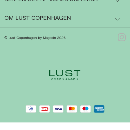
Ordrestatus
OM LUST COPENHAGEN
Bytte- og retur
Om os
© Lust Copenhagen by Magasin 2026
Kontakt
Presse
Gå til Kundeservice
Forhandlere
Handelsbetingelser
Ret cookies
Luk
Privatlivspolitik
Cookiepolitik