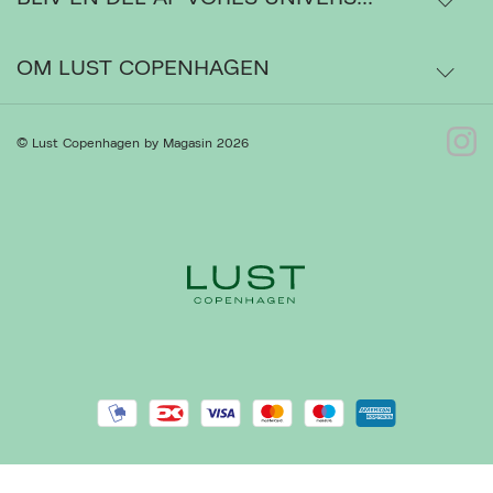
Ordrestatus
OM LUST COPENHAGEN
Bytte- og retur
Om os
© Lust Copenhagen by Magasin 2026
Kontakt
Presse
Gå til Kundeservice
Forhandlere
Handelsbetingelser
Ret cookies
Luk
Privatlivspolitik
Cookiepolitik