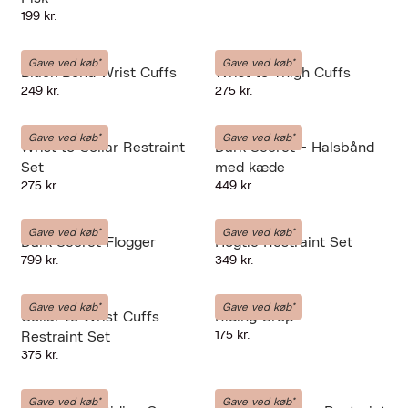
199 kr.
LIEBE-SEELE
LIEBE-SEELE
Gave ved køb*
Gave ved køb*
Black Bond Wrist Cuffs
Wrist to Thigh Cuffs
249 kr.
275 kr.
LIEBE-SEELE
LIEBE-SEELE
Gave ved køb*
Gave ved køb*
Wrist to Collar Restraint
Dark Secret - Halsbånd
Set
med kæde
275 kr.
449 kr.
LIEBE-SEELE
LIEBE-SEELE
Gave ved køb*
Gave ved køb*
Dark Secret Flogger
Hogtie Restraint Set
799 kr.
349 kr.
LIEBE-SEELE
LIEBE-SEELE
Gave ved køb*
Gave ved køb*
Collar to Wrist Cuffs
Riding Crop
175 kr.
Restraint Set
375 kr.
LIEBE-SEELE
LIEBE-SEELE
Gave ved køb*
Gave ved køb*