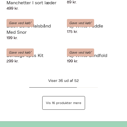
89 kr.
Manchetter I sort læder
499 kr.
LIEBE-SEELE
LIEBE-SEELE
Gave ved køb*
Gave ved køb*
Black Bond Halsbånd
Fuji White Paddle
175 kr.
Med Snor
199 kr.
LIEBE-SEELE
LIEBE-SEELE
Gave ved køb*
Gave ved køb*
Bondage 8pcs Kit
Fuji White Blindfold
299 kr.
199 kr.
Viser
36
ud af
52
Vis 16 produkter mere