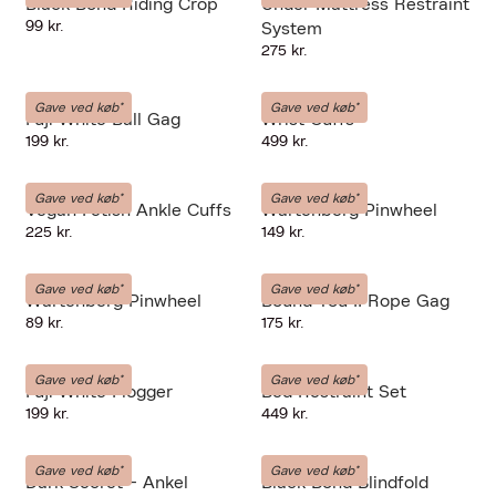
Black Bond Riding Crop
Under Mattress Restraint
99 kr.
System
275 kr.
LIEBE-SEELE
LIEBE-SEELE
Gave ved køb*
Gave ved køb*
Fuji White Ball Gag
Wrist Cuffs
199 kr.
499 kr.
LIEBE-SEELE
LIEBE-SEELE
Gave ved køb*
Gave ved køb*
Vegan Fetish Ankle Cuffs
Wartenberg Pinwheel
225 kr.
149 kr.
LIEBE-SEELE
LIEBE-SEELE
Gave ved køb*
Gave ved køb*
Wartenberg Pinwheel
Bound You II Rope Gag
89 kr.
175 kr.
LIEBE-SEELE
LIEBE-SEELE
Gave ved køb*
Gave ved køb*
Fuji White Flogger
Bed Restraint Set
199 kr.
449 kr.
LIEBE-SEELE
LIEBE-SEELE
Gave ved køb*
Gave ved køb*
Dark Secret - Ankel
Black Bond Blindfold