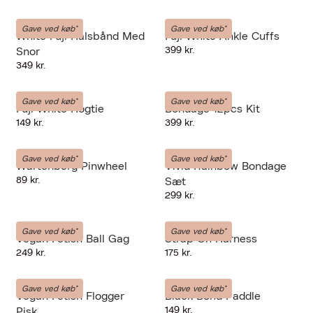
LIEBE-SEELE
LIEBE-SEELE
Gave ved køb*
Gave ved køb*
White Fuji Halsbånd Med
Fuji White Ankle Cuffs
399 kr.
Snor
349 kr.
LIEBE-SEELE
LIEBE-SEELE
Gave ved køb*
Gave ved køb*
Fuji White Hogtie
Bondage 12pcs Kit
149 kr.
399 kr.
LIEBE-SEELE
LIEBE-SEELE
Gave ved køb*
Gave ved køb*
Wartenberg Pinwheel
Vivid Rainbow Bondage
89 kr.
Sæt
299 kr.
LIEBE-SEELE
LIEBE-SEELE
Gave ved køb*
Gave ved køb*
Vegan Fetish Ball Gag
Strap On Harness
249 kr.
175 kr.
LIEBE-SEELE
LIEBE-SEELE
Gave ved køb*
Gave ved køb*
Vegan Fetish Flogger
Black Bond Paddle
149 kr.
Pisk