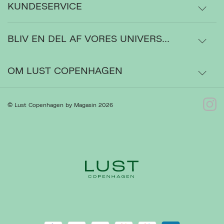
KUNDESERVICE
BLIV EN DEL AF VORES UNIVERS...
Levering
Ordrestatus
OM LUST COPENHAGEN
Ret cookies
Luk
Bytte- og retur
Om os
© Lust Copenhagen by Magasin 2026
Kontakt
Presse
Gå til Kundeservice
Forhandlere
Handelsbetingelser
Privatlivspolitik