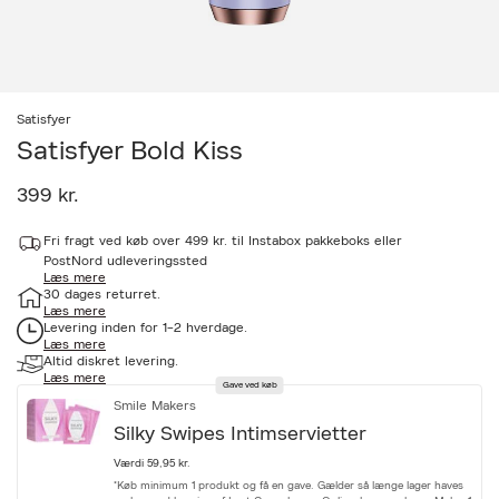
Satisfyer
Satisfyer Bold Kiss
399 kr.
a
Fri fragt ved køb over 499 kr. til Instabox pakkeboks eller
c
c
PostNord udleveringssted
Læs mere
e
30 dages returret.
s
Læs mere
s
Levering inden for 1-2 hverdage.
i
Læs mere
b
Altid diskret levering.
i
Læs mere
l
Gave ved køb
i
Smile Makers
t
Silky Swipes Intimservietter
y
.
Værdi 59,95 kr.
v
*Køb minimum 1 produkt og få en gave. Gælder så længe lager haves
a