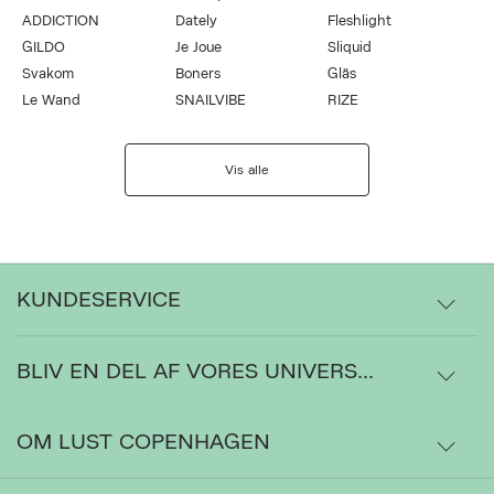
ADDICTION
Dately
Fleshlight
GILDO
Je Joue
Sliquid
Svakom
Boners
Gläs
Le Wand
SNAILVIBE
RIZE
Vis alle
KUNDESERVICE
BLIV EN DEL AF VORES UNIVERS...
Levering
Ordrestatus
OM LUST COPENHAGEN