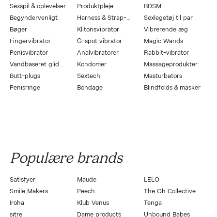
Sexspil & oplevelser
Produktpleje
BDSM
Begyndervenligt
Harness & Strap-On
Sexlegetøj til par
Bøger
Klitorisvibrator
Vibrerende æg
Fingervibrator
G-spot vibrator
Magic Wands
Penisvibrator
Analvibratorer
Rabbit-vibrator
Vandbaseret glidecreme
Kondomer
Massageprodukter
Butt-plugs
Sextech
Masturbators
Penisringe
Bondage
Blindfolds & masker
Populære brands
Satisfyer
Maude
LELO
Smile Makers
Peech
The Oh Collective
Iroha
Klub Venus
Tenga
sitre
Dame products
Unbound Babes