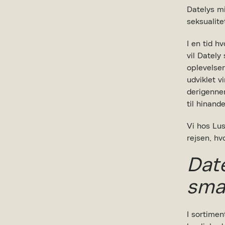
Datelys mi
seksualite
I en tid h
vil Dately
oplevelser
udviklet v
derigennem
til hinan
Vi hos Lu
rejsen, hv
Date
sma
I sortimen