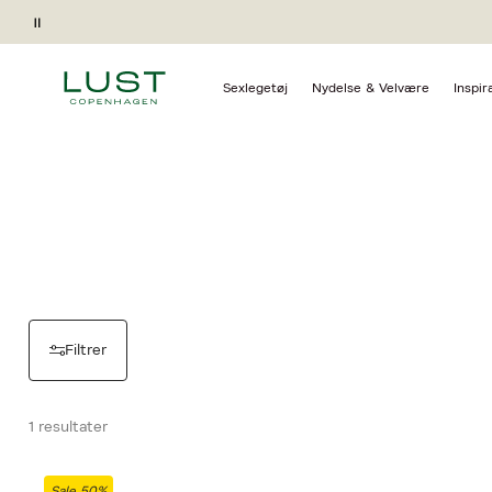
Forside
Pause
DATELY
Sexlegetøj
Nydelse & Velvære
Inspir
Filtrer
1 resultater
Dately
Sale 50%