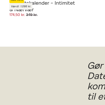
Adventskalender - Intimitet
Værdi: 1.086 kr.
& Nærvær
174,50 kr.
349 kr.
Gør
Date
kom
til 