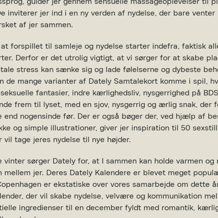
ssprog, guider jer gennem sensuelle massageoplevelser til p
AN DESVÆRRE IKKE FINDES
 De inviterer jer ind i en ny verden af nydelse, der bare venter
rsket af jer sammen.
L AT VISE VIDEOEN
at forspillet til samleje og nydelse starter indefra, faktisk al
er. Derfor er det utrolig vigtigt, at vi sørger for at skabe plad
tale stress kan sænke sig og lade følelserne og dybeste beh
n de mange varianter af Dately Samtalekort komme i spil, hv
Ret cookies
 seksuelle fantasier, indre kærlighedsliv, nysgerrighed på BD
inde frem til lyset, med en sjov, nysgerrig og ærlig snak, der 
Luk
e end nogensinde før. Der er også bøger der, ved hjælp af be
e og simple illustrationer, giver jer inspiration til 50 sexstil
r vil tage jeres nydelse til nye højder.
e vinter sørger Dately for, at I sammen kan holde varmen og
n mellem jer. Deres Dately Kalendere er blevet meget populæ
Copenhagen er ekstatiske over vores samarbejde om dette å
ender, der vil skabe nydelse, velvære og kommunikation mel
tielle ingredienser til en december fyldt med romantik, kærl