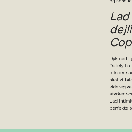
og sensuel
Lad 
dejl
Cop
Dyk ned i
Dately ha
minder sa
skal vi fø
videregiv
styrker vo
Lad intim
perfekte s