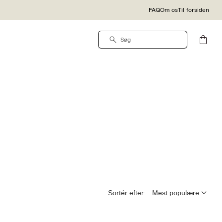
FAQ
Om os
Til forsiden
Sortér efter: