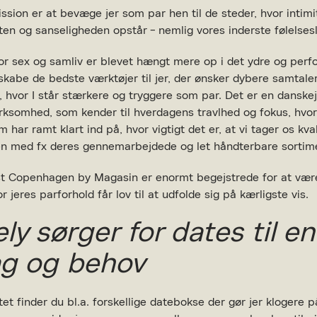
ssion er at bevæge jer som par hen til de steder, hvor intimi
ten og sanseligheden opstår - nemlig vores inderste følelsesl
vor sex og samliv er blevet hængt mere op i det ydre og perf
 skabe de bedste værktøjer til jer, der ønsker dybere samtale
, hvor I står stærkere og tryggere som par. Det er en danske
irksomhed, som kender til hverdagens travlhed og fokus, hvo
 har ramt klart ind på, hvor vigtigt det er, at vi tager os kva
den med fx deres gennemarbejdede og let håndterbare sortim
st Copenhagen by Magasin er enormt begejstrede for at væ
or jeres parforhold får lov til at udfolde sig på kærligste vis.
ly sørger for dates til e
g og behov
tet finder du bl.a. forskellige datebokse der gør jer klogere p