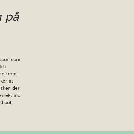
g på
eder, som
lde
me frem,
ker at
sker, der
rfekt ind.
nd det