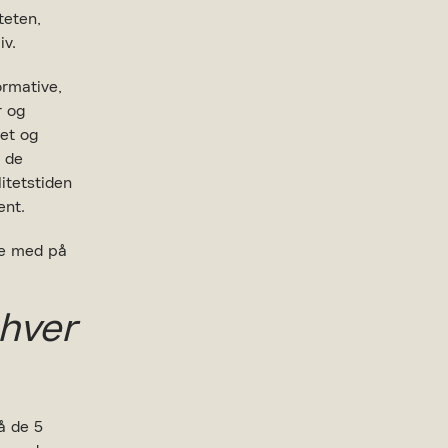
teten,
iv.
ormative,
r og
jet og
r de
litetstiden
ent.
re med på
nhver
å de 5