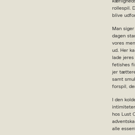
kærlighed
PRODUKTET K
rollespil.
blive udfo
GIV OS LOV TI
Man siger 
dagen start
vores men
ud. Her ka
lade jeres
fetishes f
jer tætter
samt smukk
forspil, de
I den kold
intimitete
hos Lust 
adventskal
alle essen