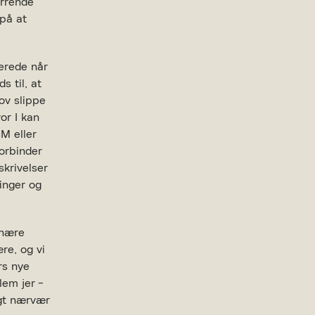
irrende
 på at
lerede når
s til, at
ov slippe
or I kan
SM eller
forbinder
skrivelser
linger og
 nære
re, og vi
rs nye
lem jer -
igt nærvær