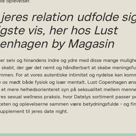
le oplevelser.
jeres relation udfolde si
igste vis, her hos Lust
enhagen by Magasin
 jer selv og hinandens indre og ydre med disse mange muligh
r skabt, der gør det nemt og håndterbart at skabe meningsfu
mmen. For at vores autentiske intimitet og nydelse kan kom
le os mødt både fysisk og især mentalt. Lust Copenhagen øns
e et mere helhedsorienteret syn på seksualitet mellem menne
res sexual wellness praksis, hvor Datelys sortiment passer pe
iteten og oplevelserne sammen være betydningsfulde - og fi
upplement til jeres date night.