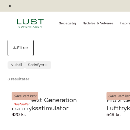
Forside
Kollektioner
Graviditet & efterfødsel Satisfyer
Pause
SATISFYER | GRAVIDITE
Sexlegetøj
Nydelse & Velvære
Inspir
Filtrer
Nulstil
Satisfyer
3 resultater
Satisfyer
Satisfyer
Gave ved køb*
Gave ved køb
Pro 2 Next Generation
Pro 2 G
Bestseller
Lufttryksstimulator
Lufttry
420 kr.
549 kr.