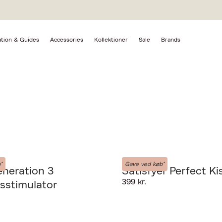
T & EFTERFØDSEL
ation & Guides
Accessories
Kollektioner
Sale
Brands
Satisfyer
*
Gave ved køb*
eneration 3
Satisfyer Perfect Ki
399 kr.
ksstimulator