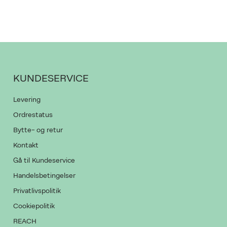
PRODUKTET K
GIV OS LOV TI
KUNDESERVICE
Levering
Ordrestatus
Bytte- og retur
Kontakt
Gå til Kundeservice
Handelsbetingelser
Privatlivspolitik
Cookiepolitik
REACH