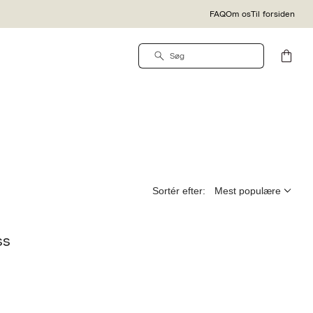
FAQ
Om os
Til forsiden
Sortér efter:
ss