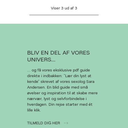
Viser
3
ud af
3
AN DESVÆRRE IKKE FINDES
L AT VISE VIDEOEN
BLIV EN DEL AF VORES
UNIVERS...
Ret cookies
... og få vores eksklusive pdf guide
direkte i indbakken: “Lær din lyst at
Luk
kende” skrevet af vores sexolog Sara
Andersen. En blid guide med små
øvelser og inspiration til at skabe mere
nærvær, lyst og selvforbindelse i
hverdagen. Din rejse starter med ét
lille klik.
TILMELD DIG HER