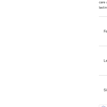
care 
lasti
F
Bran
EAN:
Size:
L
Ax n
SKU:
ID: 
S