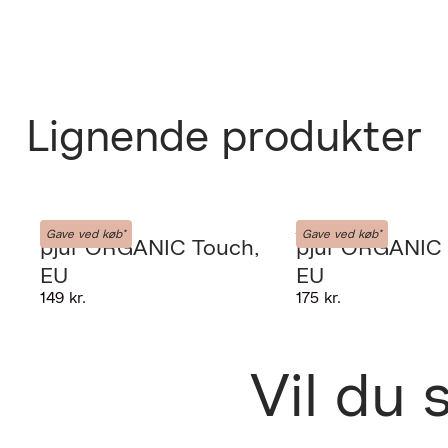
Lignende produkter
PJUR
PJUR
Gave ved køb*
Gave ved køb*
PRODUKTET K
pjur ORGANIC Touch,
pjur ORGANIC 
Fri fra
EU
EU
udlever
GIV OS LOV TI
149 kr.
175 kr.
30 dage
Forrige
Vil du
Leverin