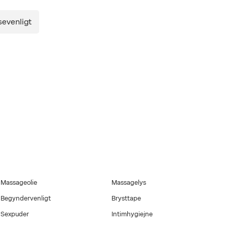
sevenligt
med i købet. Gælder
gen Onlineshop
mbus med et ultra
strakt, vitamin E
g efter, eller når du
Massageolie
Massagelys
Begyndervenligt
Brysttape
Sexpuder
Intimhygiejne