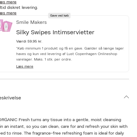
æs mere
ltid diskret levering.
æs mere
Gave ved køb
Smile Makers
Silky Swipes Intimservietter
Værdi 59,95 kr.
*Køb minimum 1 produkt og få en gave. Gælder så længe lager
haves og kun ved levering af Lust Copenhagen Onlineshop
varelager. Maks. 1 stk. per ordre.
Læs mere
eskrivelse
ORGANIC Fresh turns any tissue into a gentle, moist cleansing
in an instant, so you can clean, care for and refresh your skin with
ed to rinse. The fragrance-free refreshing foam is ideal for daily