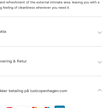
and refreshment of the external intimate area, leaving you with a
ng feeling of cleanliness whenever you need it.
akta
d:
PJUR
 827160117009
 150ml
evering & Retur
umbers: 06995501
 S14959248
BOQE24-0008
ikker betaling på lustcopenhagen.com