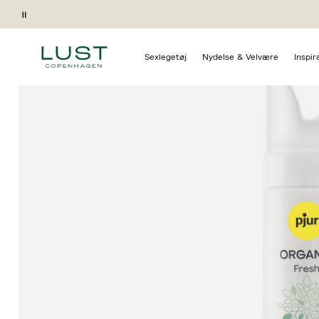
Forside
Nydelse & Velvære
Glidecreme
Pause
Gave ved køb*
Sexlegetøj
Nydelse & Velvære
Inspir