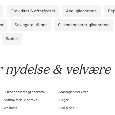
Luk
levering.
Graviditet & efterfødsel
Anal glidecreme
Rej
*Køb minimum 1 produkt og få Smile Makers' Silky (S)wipes 
så længe lager haves og kun ved levering af Lust Copenha
varelager. Maks. 1 stk. per ordre.
er
Sexlegetøj til par
Silikonebaseret glidecreme
Intimservietterne er lavet af bio-nedbrydeligt økologisk ba
skånsomt og rensende middel der bl.a. indeholder kamille-ek
og aloe vera, der fungerer blødt og ideelt til sex, både før o
Sæber
blot har brug for en hurtig frisk følelse.
r nydelse & velvære
Silikonebaseret glidecreme
Massageprodukter
Antibakterielle sprays
Bøger
Wellness
Bad & spa