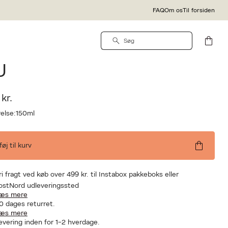
FAQ
Om os
Til forsiden
R
jur ORGANIC Fresh,
U
kr.
else:
150ml
lføj til kurv
ri fragt ved køb over 499 kr. til Instabox pakkeboks eller
ostNord udleveringssted
æs mere
0 dages returret.
æs mere
evering inden for 1-2 hverdage.