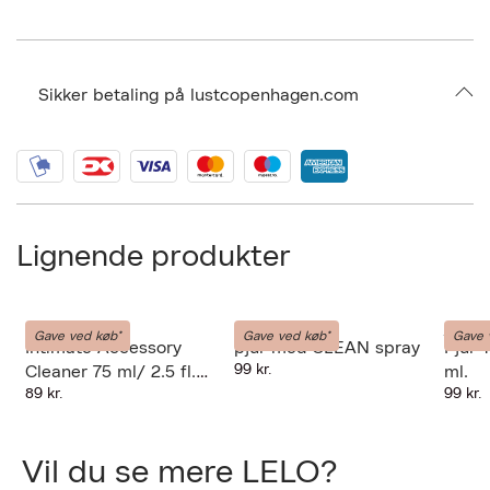
Sikker betaling på lustcopenhagen.com
Lignende produkter
INTIMINA
PJUR
PJUR
Gave ved køb*
Gave ved køb*
Gave 
Intimate Accessory
pjur med CLEAN spray
Pjur 
99 kr.
Cleaner 75 ml/ 2.5 fl.
ml.
89 kr.
99 kr.
oz
Forrige
Næ
Vil du se mere LELO?