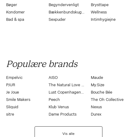
Bøger
Begyndervenligt
Brysttape
Kondomer
Bækkenbundskugler
Wellness
Bad & spa
Sexpuder
Intimhygiejne
Populære brands
Empelvic
AISO
Maude
PJUR
The Natural Love Company
My.Size
Je Joue
Lust Copenhagen by Magasin
Bouche Bée
Smile Makers
Peech
The Oh Collective
Sliquid
Klub Venus
Nexus
sitre
Dame Products
Durex
Vis alle