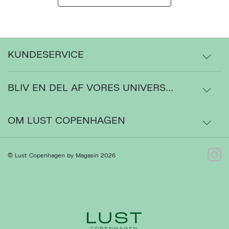
KUNDESERVICE
BLIV EN DEL AF VORES UNIVERS...
Levering
Ordrestatus
OM LUST COPENHAGEN
Bytte- og retur
Om os
© Lust Copenhagen by Magasin 2026
Kontakt
Presse
Ret cookies
Luk
Gå til Kundeservice
Forhandlere