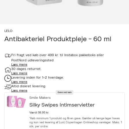
LELO
Antibakteriel Produktpleje - 60 ml
Udsolgt
a
Fri fragt ved køb over 499 kr. til Instabox pakkeboks eller
c
c
PostNord udleveringssted
Læs mere
e
30 dages returret.
s
Læs mere
s
Levering inden for 1-2 hverdage.
i
Læs mere
b
Altid diskret levering.
i
Læs mere
l
Gave ved køb
i
Smile Makers
t
Silky Swipes Intimservietter
y
.
Værdi 59,95 kr.
v
*Køb minimum 1 produkt og få en gave. Gælder så længe lager haves
a
og kun ved levering af Lust Copenhagen Onlineshop varelager. Maks. 1
r
stk. per ordre.