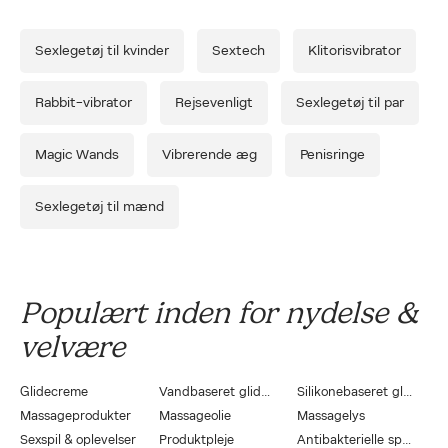
Sexlegetøj til kvinder
Sextech
Klitorisvibrator
Rabbit-vibrator
Rejsevenligt
Sexlegetøj til par
Magic Wands
Vibrerende æg
Penisringe
Sexlegetøj til mænd
Populært inden for nydelse &
velvære
Glidecreme
Vandbaseret glidecreme
Silikonebaseret glidecreme
Massageprodukter
Massageolie
Massagelys
Sexspil & oplevelser
Produktpleje
Antibakterielle sprays