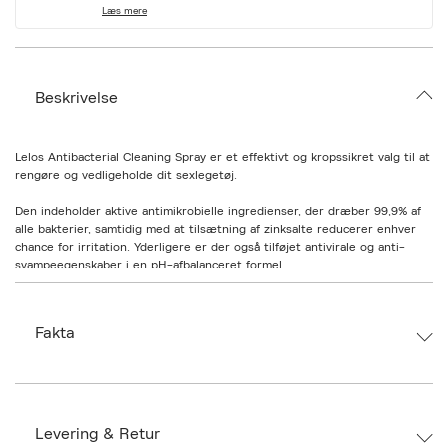
i
Læs mere
a
t
i
o
n
Beskrivelse
.
s
e
l
Lelos Antibacterial Cleaning Spray er et effektivt og kropssikret valg til at
e
rengøre og vedligeholde dit sexlegetøj.
c
t
i
Den indeholder aktive antimikrobielle ingredienser, der dræber 99,9% af
o
alle bakterier, samtidig med at tilsætning af zinksalte reducerer enhver
n
chance for irritation. Yderligere er der også tilføjet antivirale og anti-
svampeegenskaber i en pH-afbalanceret formel.
Brugsanvisning:
- Spray overfladen af legetøjet, lad det sidde i 5 sekunder og tør derefter
Fakta
af med en fnugfri klud eller et håndklæde.
- En kropssikker formel betyder, at du ikke behøver at skylle efter med
vand.
- Velegnet til brug med silikone, gummi og latex legetøj.
Brand:
LELO
- Undgå kontakt med øjnene.
Ax numbers: 06208367
- Bør ikke indtages.
SKU: BAFT76
Levering & Retur
ID: BAFT76