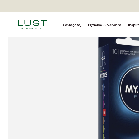
Forside
Nydelse & Velvære
Prævention
Kondomer
Pause
Gave ved køb*
Sexlegetøj
Nydelse & Velvære
Inspir