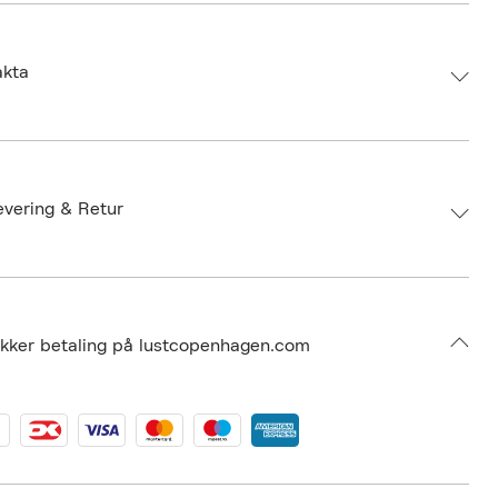
akta
d:
MY-SIZE
 4025838410605
: ONE SIZE
evering & Retur
umbers: 06515605
 S13270226
BERE80-0008
ikker betaling på lustcopenhagen.com