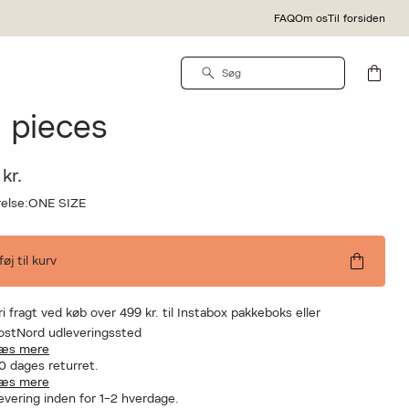
FAQ
Om os
Til forsiden
SIZE
Y. SIZE Pro 60 mm -
 pieces
kr.
else:
ONE SIZE
lføj til kurv
ri fragt ved køb over 499 kr. til Instabox pakkeboks eller
ostNord udleveringssted
æs mere
0 dages returret.
æs mere
evering inden for 1-2 hverdage.