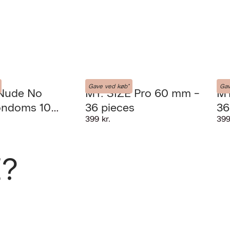
MY-SIZE
MY-
Gave ved køb*
Gav
 Nude No
MY. SIZE Pro 60 mm -
MY
ondoms 10
36 pieces
36
399 kr.
399
Næste
E?
med i købet. Gælder
gen Onlineshop