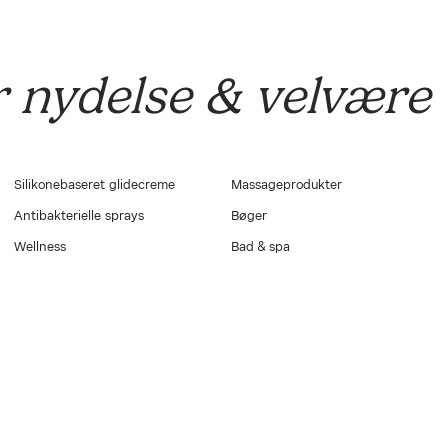
Intimservietterne er lavet af bio-nedbrydeligt økologisk ba
skånsomt og rensende middel der bl.a. indeholder kamille-ek
og aloe vera, der fungerer blødt og ideelt til sex, både før o
blot har brug for en hurtig frisk følelse.
r nydelse & velvære
Silikonebaseret glidecreme
Massageprodukter
Antibakterielle sprays
Bøger
Wellness
Bad & spa