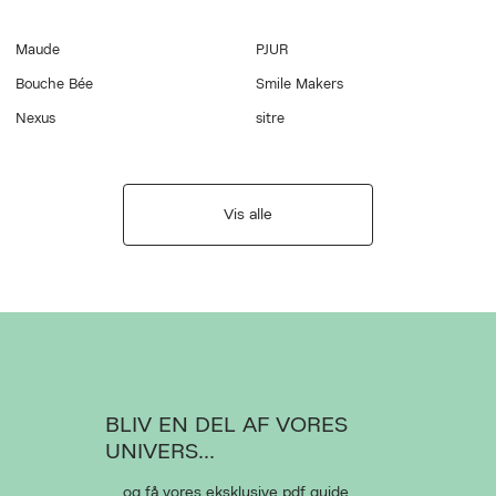
Maude
PJUR
Bouche Bée
Smile Makers
Nexus
sitre
Vis alle
BLIV EN DEL AF VORES
UNIVERS...
... og få vores eksklusive pdf guide