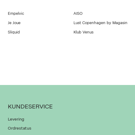
Empelvic
AISO
Je Joue
Lust Copenhagen by Magasin
Sliquid
Klub Venus
KUNDESERVICE
Levering
Ordrestatus