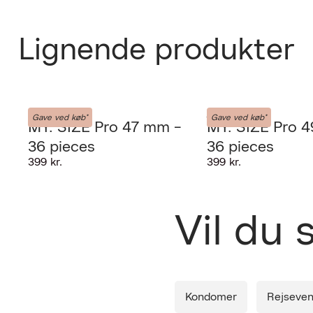
Lignende produkter
PRODUKTET K
MY-SIZE
MY-SIZE
Gave ved køb*
Gave ved køb*
MY. SIZE Pro 47 mm -
MY. SIZE Pro 
Fri fra
udlever
GIV OS LOV TI
36 pieces
36 pieces
399 kr.
399 kr.
30 dage
Forrige
Vil du
Leverin
Diskret 
Kondomer
Rejseven