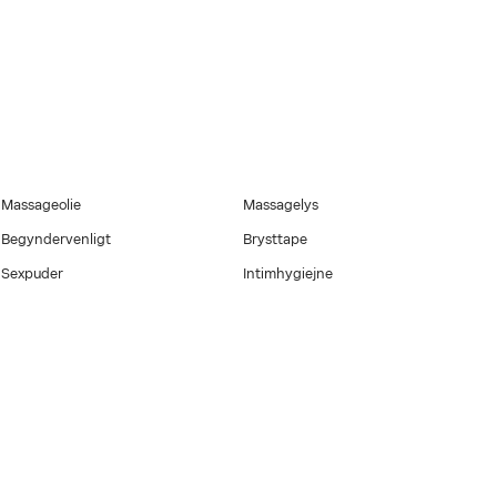
mbus med et ultra
strakt, vitamin E
g efter, eller når du
Massageolie
Massagelys
Begyndervenligt
Brysttape
Sexpuder
Intimhygiejne