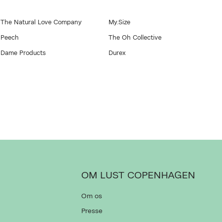
The Natural Love Company
My.Size
Peech
The Oh Collective
Dame Products
Durex
OM LUST COPENHAGEN
Om os
Presse