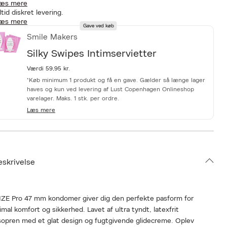
æs mere
ltid diskret levering.
æs mere
Gave ved køb
Smile Makers
Silky Swipes Intimservietter
Værdi 59,95 kr.
*Køb minimum 1 produkt og få en gave. Gælder så længe lager
haves og kun ved levering af Lust Copenhagen Onlineshop
varelager. Maks. 1 stk. per ordre.
Læs mere
eskrivelse
IZE Pro 47 mm kondomer giver dig den perfekte pasform for
mal komfort og sikkerhed. Lavet af ultra tyndt, latexfrit
sopren med et glat design og fugtgivende glidecreme. Oplev