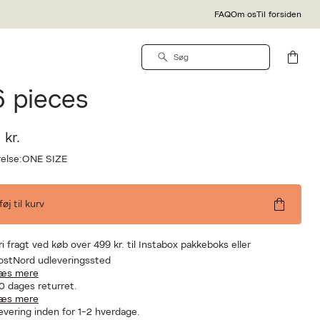
FAQ
Om os
Til forsiden
SIZE
Y. SIZE Pro 47 mm -
6 pieces
 kr.
else:
ONE SIZE
lføj til kurv
ri fragt ved køb over 499 kr. til Instabox pakkeboks eller
ostNord udleveringssted
æs mere
0 dages returret.
æs mere
evering inden for 1-2 hverdage.