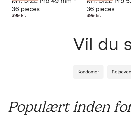
MY. SIZE Pro 49 mm -
MY. SIZE Pro 
Leverin
36 pieces
36 pieces
399 kr.
399 kr.
Diskret 
Vil du
Kondomer
Rejseven
Populært inden fo