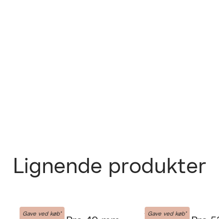
PRODUKTET K
Fri fra
Lignende produkter
udlever
GIV OS LOV TI
30 dage
Forrige
MY-SIZE
MY-SIZE
Gave ved køb*
Gave ved køb*