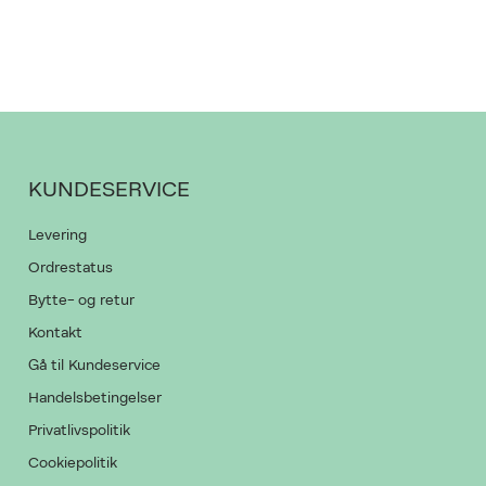
KUNDESERVICE
Levering
Ordrestatus
Bytte- og retur
Kontakt
Gå til Kundeservice
Handelsbetingelser
Privatlivspolitik
Cookiepolitik