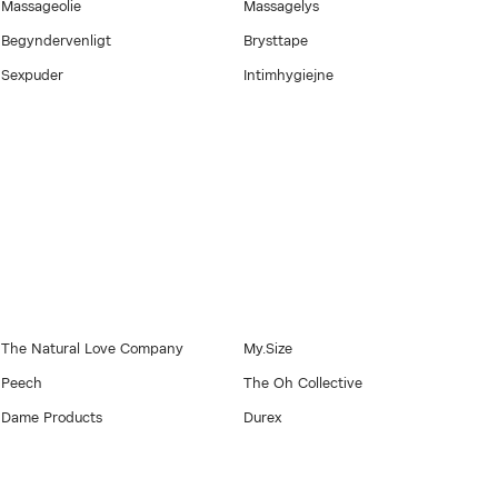
Massageolie
Massagelys
Begyndervenligt
Brysttape
Sexpuder
Intimhygiejne
The Natural Love Company
My.Size
Peech
The Oh Collective
Dame Products
Durex