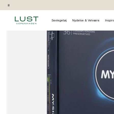
Forside
Nydelse & Velvære
Prævention
Kondomer
Pause
Gave ved køb*
Sexlegetøj
Nydelse & Velvære
Inspir