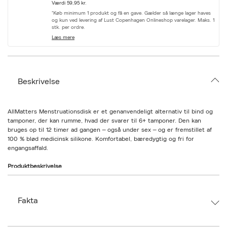
Værdi 59,95 kr.
r
i
*Køb minimum 1 produkt og få en gave. Gælder så længe lager haves
og kun ved levering af Lust Copenhagen Onlineshop varelager. Maks. 1
a
stk. per ordre.
t
i
Læs mere
o
n
.
s
e
Beskrivelse
l
e
c
t
AllMatters Menstruationsdisk er et genanvendeligt alternativ til bind og
i
tamponer, der kan rumme, hvad der svarer til 6+ tamponer. Den kan
o
bruges op til 12 timer ad gangen – også under sex – og er fremstillet af
n
100 % blød medicinsk silikone. Komfortabel, bæredygtig og fri for
engangsaffald.
Produktbeskrivelse
AllMatters Menstruationsdisk er skabt til dig, der ønsker en mere
komfortabel og bæredygtig menstruationsløsning. Den fleksible disk kan
indeholde op til 50 ml væske (svarende til 6+ tamponer) og giver dig
Fakta
frihed til at bevæge dig, træne og endda have sex – helt uden besvær.
I modsætning til kopper og tamponer placeres disken bag kønsbenet,