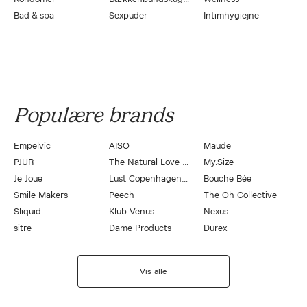
Bad & spa
Sexpuder
Intimhygiejne
Populære brands
Empelvic
AISO
Maude
PJUR
The Natural Love Company
My.Size
Je Joue
Lust Copenhagen by Magasin
Bouche Bée
Smile Makers
Peech
The Oh Collective
Sliquid
Klub Venus
Nexus
sitre
Dame Products
Durex
Vis alle