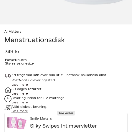
AllMatters
Menstruationsdisk
249 kr.
a
Farve:
Neutral
Størrelse:
onesize
c
c
e
Fri fragt ved køb over 499 kr. til Instabox pakkeboks eller
s
PostNord udleveringssted
s
Læs mere
i
30 dages returret.
b
Læs mere
i
Levering inden for 1-2 hverdage.
l
Læs mere
i
Altid diskret levering.
Læs mere
t
Gave ved køb
y
Smile Makers
.
Silky Swipes Intimservietter
v
a