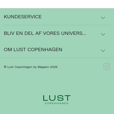
KUNDESERVICE
BLIV EN DEL AF VORES UNIVERS...
Levering
Ordrestatus
OM LUST COPENHAGEN
Bytte- og retur
Om os
© Lust Copenhagen by Magasin 2026
Kontakt
Presse
Ret cookies
Luk
Gå til Kundeservice
Forhandlere
Handelsbetingelser