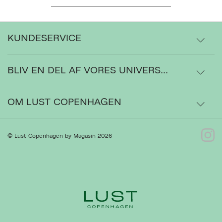
KUNDESERVICE
BLIV EN DEL AF VORES UNIVERS...
Levering
Ordrestatus
OM LUST COPENHAGEN
Bytte- og retur
Om os
© Lust Copenhagen by Magasin 2026
Kontakt
Presse
Ret cookies
Luk
Gå til Kundeservice
Forhandlere
Handelsbetingelser