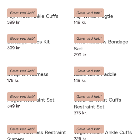
LIEBE-SEELE
LIEBE-SEELE
Gave ved køb*
Gave ved køb*
Fuji White Ankle Cuffs
Fuji White Hogtie
399 kr.
149 kr.
LIEBE-SEELE
LIEBE-SEELE
Gave ved køb*
Gave ved køb*
Bondage 12pcs Kit
Vivid Rainbow Bondage
399 kr.
Sæt
299 kr.
LIEBE-SEELE
LIEBE-SEELE
Gave ved køb*
Gave ved køb*
Strap On Harness
Black Bond Paddle
175 kr.
149 kr.
LIEBE-SEELE
LIEBE-SEELE
Gave ved køb*
Gave ved køb*
Hogtie Restraint Set
Collar to Wrist Cuffs
349 kr.
Restraint Set
375 kr.
LIEBE-SEELE
LIEBE-SEELE
Gave ved køb*
Gave ved køb*
Under Mattress Restraint
Vegan Fetish Ankle Cuffs
225 kr.
System