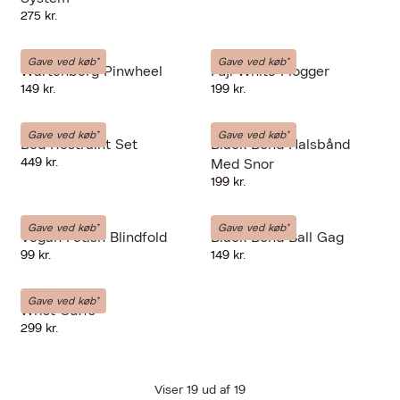
275 kr.
LIEBE-SEELE
LIEBE-SEELE
Gave ved køb*
Gave ved køb*
Wartenberg Pinwheel
Fuji White Flogger
149 kr.
199 kr.
LIEBE-SEELE
LIEBE-SEELE
Gave ved køb*
Gave ved køb*
Bed Restraint Set
Black Bond Halsbånd
449 kr.
Med Snor
199 kr.
LIEBE-SEELE
LIEBE-SEELE
Gave ved køb*
Gave ved køb*
Vegan Fetish Blindfold
Black Bond Ball Gag
99 kr.
149 kr.
LIEBE-SEELE
Gave ved køb*
Wrist Cuffs
299 kr.
Viser
19
ud af
19