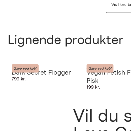
Vis flere b
Lignende produkter
LIEBE-SEELE
LIEBE-SEELE
Gave ved køb*
Gave ved køb*
Dark Secret Flogger
Vegan Fetish F
799 kr.
Pisk
PRODUKTET K
199 kr.
Fri fra
udlever
GIV OS LOV TI
Vil du 
30 dage
Forrige