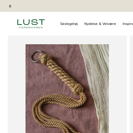
Forside
Sexlegetøj
BDSM
Floggers
Pause
Gave ved køb*
Sexlegetøj
Nydelse & Velvære
Inspir