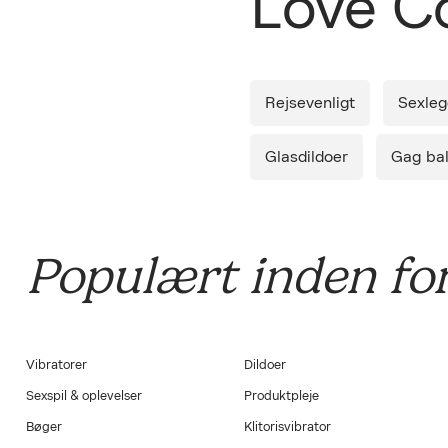
Love 
Leverin
Diskret 
Rejsevenligt
Sexlege
Glasdildoer
Gag bal
Populært inden for
Vibratorer
Dildoer
Sexspil & oplevelser
Produktpleje
Bøger
Klitorisvibrator