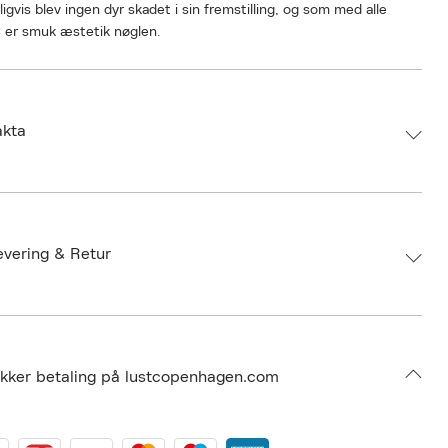
ligvis blev ingen dyr skadet i sin fremstilling, og som med alle
 er smuk æstetik nøglen.
akta
d:
The Natural Love Company
 5065010271548
: 67cm
evering & Retur
umbers: 06536793
 S13378283
BFCG99-0008
ikker betaling på lustcopenhagen.com