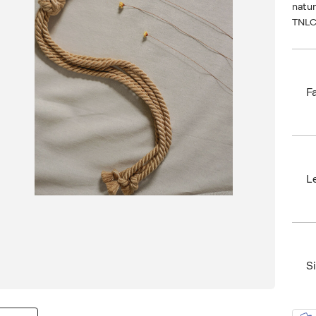
natur
TNLC
F
Bran
EAN:
Size
L
Ax n
SKU:
ID: 
S