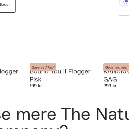
illeder
LIEBE-SEELE
The Natural Lo
Gave ved køb*
Gave ved køb*
logger
Bound You II Flogger
KANUKA
Pisk
GAG
AN DESVÆRRE IKKE FINDES
199 kr.
299 kr.
gt ved køb over 499 kr. til Instabox pakkeboks eller PostNord
ingssted
L AT VISE VIDEOEN
se mere The Nat
s retur