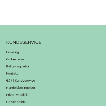
KUNDESERVICE
Levering
Ordrestatus
Bytte- og retur
Kontakt
Gå til Kundeservice
Handelsbetingelser
Privatlivspolitik
Cookiepolitik