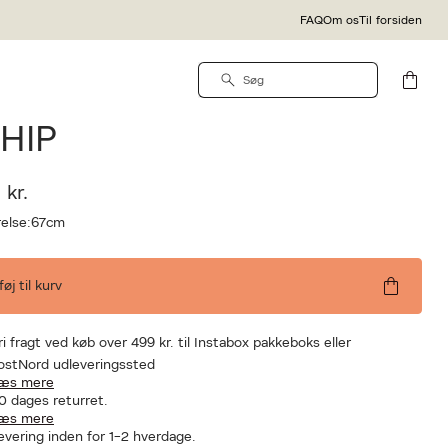
FAQ
Om os
Til forsiden
Natural Love Company
ANUKA | FLOGGER
HIP
 kr.
else:
67cm
lføj til kurv
ri fragt ved køb over 499 kr. til Instabox pakkeboks eller
ostNord udleveringssted
æs mere
0 dages returret.
æs mere
evering inden for 1-2 hverdage.