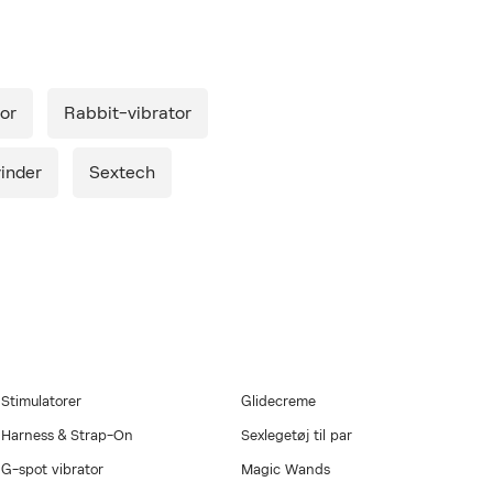
tor
Rabbit-vibrator
med i købet. Gælder
gen Onlineshop
mbus med et ultra
vinder
Sextech
strakt, vitamin E
g efter, eller når du
Stimulatorer
Glidecreme
Harness & Strap-On
Sexlegetøj til par
G-spot vibrator
Magic Wands