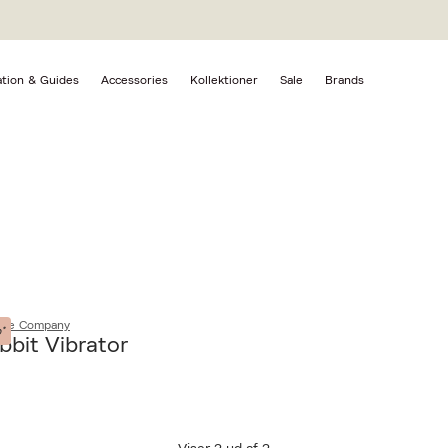
abbit-vibrator The Natural Love Company
PANY | RABBIT-VIBRATOR
ation & Guides
Accessories
Kollektioner
Sale
Brands
Love Company
*
bbit Vibrator