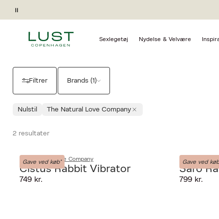
Forside
Sexlegetøj
Vibratorer The Natural Love Company
R
Pause
THE NATURAL LOVE COM
Sexlegetøj
Nydelse & Velvære
Inspir
Filtrer
Brands (1)
Nulstil
The Natural Love Company
2 resultater
The Natural Love Company
The Natural 
Gave ved køb*
Gave ved køb
Cistus Rabbit Vibrator
Saro Ra
749 kr.
799 kr.