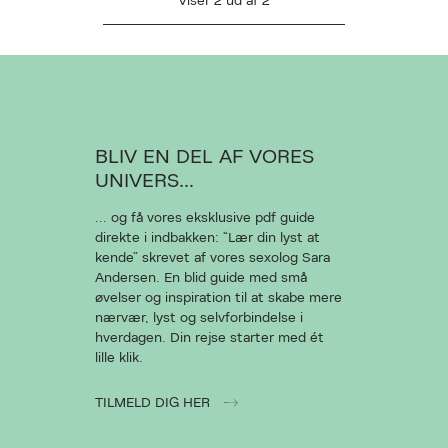
Viser
2
ud af
2
AN DESVÆRRE IKKE FINDES
L AT VISE VIDEOEN
BLIV EN DEL AF VORES
UNIVERS...
... og få vores eksklusive pdf guide
Ret cookies
direkte i indbakken: “Lær din lyst at
kende” skrevet af vores sexolog Sara
Luk
Andersen. En blid guide med små
øvelser og inspiration til at skabe mere
nærvær, lyst og selvforbindelse i
hverdagen. Din rejse starter med ét
lille klik.
TILMELD DIG HER