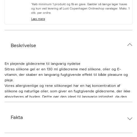
r
*Køb minimum 1 produkt og få en gave. Gælder så længe lager haves
i
og kun ved levering af Lust Copenhagen Onlineshop varelager. Maks. 1
a
stk. per ordre.
t
Læs mere
i
o
n
.
s
Beskrivelse
e
l
e
c
En plejende glidecreme til langvarig nydelse
t
Sitres silikone gel er en 130 ml glidecreme med silikone, olier og E-
i
vitamin, der skaber en langvarig fugtgivende effekt til både pleasure og
o
pleje.
n
Vores allergivenlige og rene silikonegel har en høj koncentration af
silikone og naturlige olier, som giver en fugtgivende glidecreme, der ikke
absorberes af huden. Dette gør den ideel til langvarig intimitet, da den
forbliver på huden og reducerer friktion uden behov for genpåføring.
Antioxidanten E-vitamin er tilsat for en plejende og helende effekt, der
hjælper med at undgå uvelkomment ubehag.
Fakta
Gelen kan bruges sikkert med kondomer og er perfekt til bagtil, da
kroppen ikke naturligt føles fugtig i dette område.
Et mindful valg
Produceret i Danmark og dermatologisk testet
Brand:
Sitre