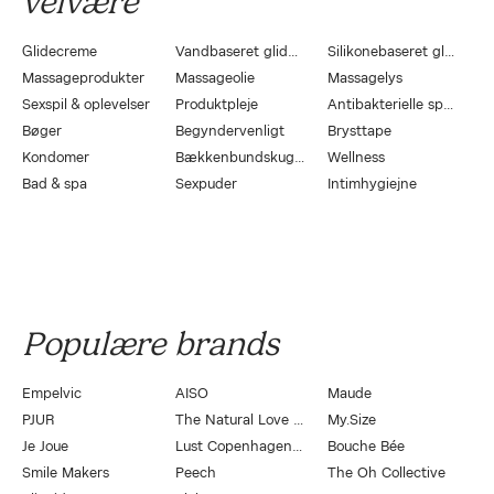
velvære
Glidecreme
Vandbaseret glidecreme
Silikonebaseret glidecreme
Massageprodukter
Massageolie
Massagelys
Sexspil & oplevelser
Produktpleje
Antibakterielle sprays
Bøger
Begyndervenligt
Brysttape
Kondomer
Bækkenbundskugler
Wellness
Bad & spa
Sexpuder
Intimhygiejne
Populære brands
Empelvic
AISO
Maude
PJUR
The Natural Love Company
My.Size
Je Joue
Lust Copenhagen by Magasin
Bouche Bée
Smile Makers
Peech
The Oh Collective