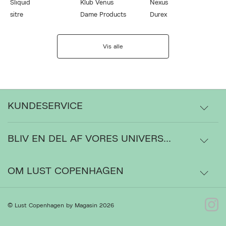
Sliquid
Klub Venus
Nexus
sitre
Dame Products
Durex
Vis alle
KUNDESERVICE
BLIV EN DEL AF VORES UNIVERS...
Levering
Ordrestatus
OM LUST COPENHAGEN
Bytte- og retur
Om os
© Lust Copenhagen by Magasin 2026