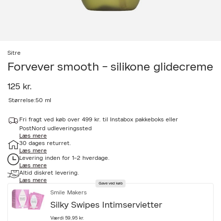
Sitre
Forvever smooth - silikone glidecreme
125 kr.
a
Størrelse:
50 ml
c
c
Fri fragt ved køb over 499 kr. til Instabox pakkeboks eller
e
PostNord udleveringssted
s
Læs mere
s
30 dages returret.
i
Læs mere
b
Levering inden for 1-2 hverdage.
i
Læs mere
l
Altid diskret levering.
i
Læs mere
Gave ved køb
t
Smile Makers
y
.
Silky Swipes Intimservietter
v
a
Værdi 59,95 kr.