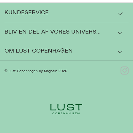
KUNDESERVICE
BLIV EN DEL AF VORES UNIVERS...
Levering
Ordrestatus
OM LUST COPENHAGEN
Bytte- og retur
Om os
© Lust Copenhagen by Magasin 2026
Kontakt
Presse
Gå til Kundeservice
Forhandlere
Ret cookies
Luk
Handelsbetingelser