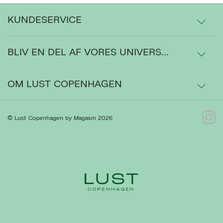
KUNDESERVICE
BLIV EN DEL AF VORES UNIVERS...
Levering
Ordrestatus
OM LUST COPENHAGEN
Bytte- og retur
Om os
© Lust Copenhagen by Magasin 2026
Ret cookies
Luk
Kontakt
Presse
Gå til Kundeservice
Forhandlere
Handelsbetingelser