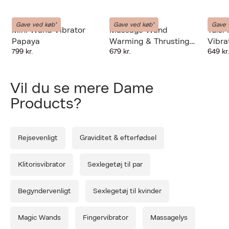
Dame Products
JAVIDA
The Na
Gave ved køb*
Gave ved køb*
Gave 
Mini Wand Vibrator
Massage Wand
Tulsi
Papaya
Warming & Thrusting
Vibra
799 kr.
679 kr.
649 kr
Vibe
Forrige
Næ
Vil du se mere Dame
Products?
Rejsevenligt
Graviditet & efterfødsel
Klitorisvibrator
Sexlegetøj til par
Begyndervenligt
Sexlegetøj til kvinder
Magic Wands
Fingervibrator
Massagelys