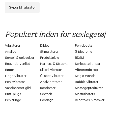
G-punkt vibrator
Populært inden for sexlegetøj
Vibratorer
Dildoer
Penislegetøj
Analleg
Stimulatorer
Glidecreme
Sexspil & oplevelser
Produktpleje
BDSM
Begyndervenligt
Harness & Strap-On
Sexlegetøj til par
Bøger
Klitorisvibrator
Vibrerende æg
Fingervibrator
G-spot vibrator
Magic Wands
Penisvibrator
Analvibratorer
Rabbit-vibrator
Vandbaseret glidecreme
Kondomer
Massageprodukter
Butt-plugs
Sextech
Masturbators
Penisringe
Bondage
Blindfolds & masker