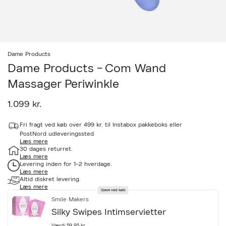
Dame Products
Dame Products - Com Wand
Massager Periwinkle
1.099 kr.
a
Fri fragt ved køb over 499 kr. til Instabox pakkeboks eller
c
c
PostNord udleveringssted
Læs mere
e
30 dages returret.
s
Læs mere
s
Levering inden for 1-2 hverdage.
i
Læs mere
b
Altid diskret levering.
i
Læs mere
l
Gave ved køb
i
Smile Makers
t
Silky Swipes Intimservietter
y
.
Værdi 59,95 kr.