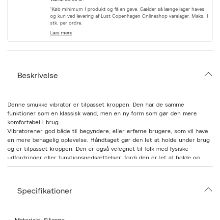
v
*Køb minimum 1 produkt og få en gave. Gælder så længe lager haves
a
og kun ved levering af Lust Copenhagen Onlineshop varelager. Maks. 1
r
stk. per ordre.
i
Læs mere
a
t
i
o
n
Beskrivelse
.
s
e
l
Denne smukke vibrator er tilpasset kroppen. Den har de samme
e
funktioner som en klassisk wand, men en ny form som gør den mere
c
komfortabel i brug.
t
i
Vibratorener god både til begyndere, eller erfarne brugere, som vil have
o
en mere behagelig oplevelse. Håndtaget gør den let at holde under brug
n
og er tilpasset kroppen. Den er også velegnet til folk med fysiske
udfordringer eller funktionsnedsættelser, fordi den er let at holde og
bruge.
Com Wand Massager harenkraftig motor med mange gode vibrationer.
Hovedet på vibratoren kan dække både klitoris og vulvaunder brug. Men
Specifikationer
den kan også bruges som massageapparatpå resten af kroppen, hvor der
er muskelspændinger.
Tilpasset kroppen