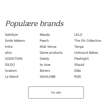
Populære brands
Satisfyer
Maude
LELO
Smile Makers
Peech
The Oh Collective
Iroha
Klub Venus
Tenga
sitre
Dame products
Unbound Babes
ADDICTION
Dately
Fleshlight
GILDO
Je Joue
Sliquid
Svakom
Boners
Gläs
Le Wand
SNAILVIBE
RIZE
Vis alle