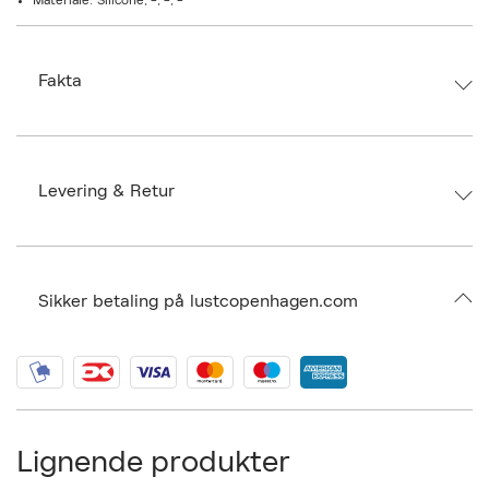
Materiale: Silicone, -, -, -
Ergonomisk
Let at bruge
Brug kunvandbaseretglidecreme
Fakta
Vi anbefaler at du bruger en toy cleaner for nemt at rengøre dit legetøj
Brand:
Dame Products
EAN: 813686021326
Ax numbers: 06208422
Levering & Retur
SKU: S12225636
ID: BAFT79-0008
Sikker betaling på lustcopenhagen.com
Lignende produkter