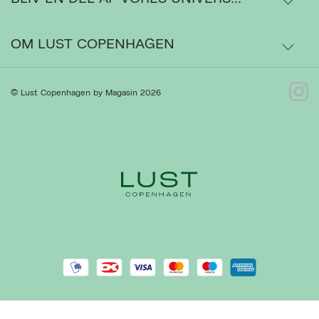
Ordrestatus
OM LUST COPENHAGEN
Bytte- og retur
Om os
© Lust Copenhagen by Magasin 2026
Kontakt
Presse
Gå til Kundeservice
Forhandlere
Handelsbetingelser
Ret cookies
Luk
Privatlivspolitik
Cookiepolitik