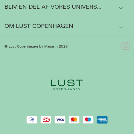
BLIV EN DEL AF VORES UNIVERS...
Levering
Ordrestatus
OM LUST COPENHAGEN
Bytte- og retur
Om os
© Lust Copenhagen by Magasin 2026
Kontakt
Presse
Ret cookies
Luk
Gå til Kundeservice
Forhandlere
Handelsbetingelser
Privatlivspolitik