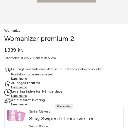
Womanizer
Womanizer premium 2
1.339 kr.
a
Størrelse:
11 cm x 7 cm x 18,5 cm
c
c
Fri fragt ved køb over 499 kr. til Instabox pakkeboks eller
e
PostNord udleveringssted
s
Læs mere
s
30 dages returret.
i
Læs mere
b
Levering inden for 1-2 hverdage.
i
Læs mere
l
Altid diskret levering.
i
Læs mere
Gave ved køb
t
Smile Makers
y
.
Silky Swipes Intimservietter
v
a
Værdi 59,95 kr.