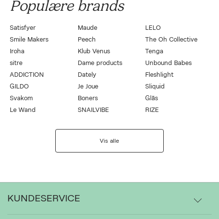
Populære brands
Satisfyer
Maude
LELO
Smile Makers
Peech
The Oh Collective
Iroha
Klub Venus
Tenga
sitre
Dame products
Unbound Babes
ADDICTION
Dately
Fleshlight
GILDO
Je Joue
Sliquid
Svakom
Boners
Gläs
Le Wand
SNAILVIBE
RIZE
Vis alle
KUNDESERVICE