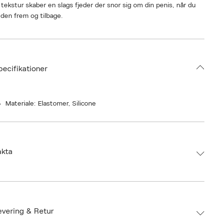
 tekstur skaber en slags fjeder der snor sig om din penis, når du
 den frem og tilbage.
 02 Hexa version forkæler din penis med dens indre mønster af
ikube formede felter.
pecifikationer
res nemt efter hvert brug, så dit penis sleeve kan blive ved med
ve dig intens stimulering!
 Spinner findes i flere versioner med forskellige indre teksturer.
Materiale: Elastomer, Silicone
akta
d:
Tenga
 4560220557198
umbers: 06523729
evering & Retur