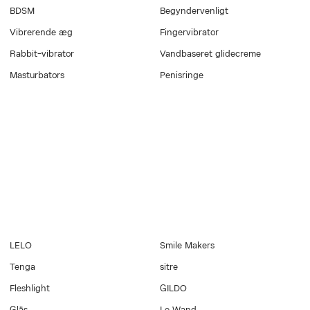
BDSM
Begyndervenligt
Vibrerende æg
Fingervibrator
Rabbit-vibrator
Vandbaseret glidecreme
Masturbators
Penisringe
LELO
Smile Makers
Tenga
sitre
Fleshlight
GILDO