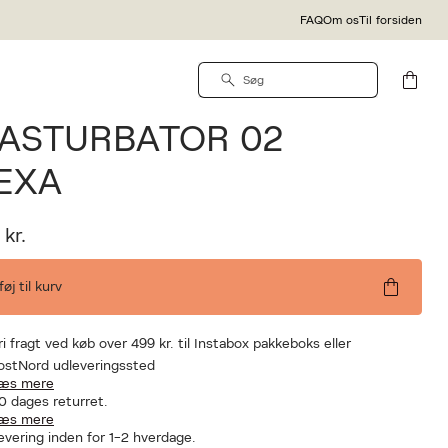
FAQ
Om os
Til forsiden
ga
ENGA - SPINNER
ASTURBATOR 02
EXA
 kr.
lføj til kurv
ri fragt ved køb over 499 kr. til Instabox pakkeboks eller
ostNord udleveringssted
æs mere
0 dages returret.
æs mere
evering inden for 1-2 hverdage.