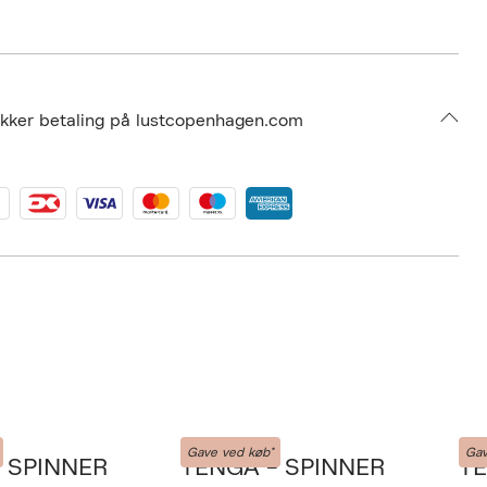
 S13304551
BEVY05-0008
ikker betaling på lustcopenhagen.com
Tenga
Ten
Gave ved køb*
Gav
 SPINNER
TENGA - SPINNER
TE
Næste