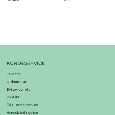
Svakom
Boners
KUNDESERVICE
Levering
Ordrestatus
Bytte- og retur
Kontakt
Gå til Kundeservice
Handelsbetingelser