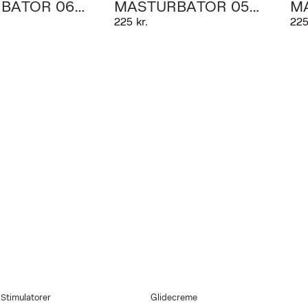
BATOR 06
MASTURBATOR 05
M
225 kr.
225
BEADS
S
med i købet. Gælder
gen Onlineshop
mbus med et ultra
strakt, vitamin E
g efter, eller når du
Stimulatorer
Glidecreme