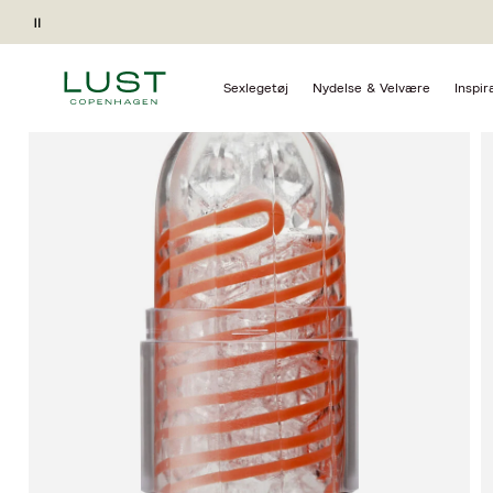
Forside
Sexlegetøj
Penislegetøj
Penis sleeves
Pause
Gave ved køb*
Sexlegetøj
Nydelse & Velvære
Inspir