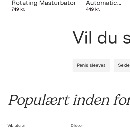
Rotating Masturbator
Automatic
749 kr.
449 kr.
Masturbator
Leverin
Vil du
Diskret 
Penis sleeves
Sexle
Populært inden for
Vibratorer
Dildoer