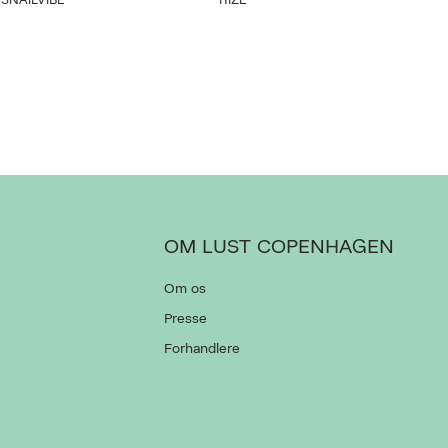
SNAILVIBE
RIZE
OM LUST COPENHAGEN
Om os
Presse
Forhandlere