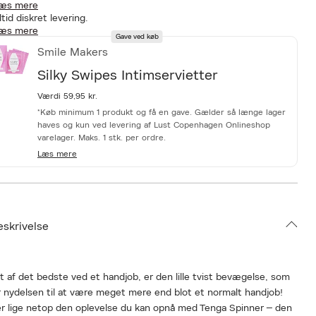
æs mere
ltid diskret levering.
æs mere
Gave ved køb
Smile Makers
Silky Swipes Intimservietter
Værdi 59,95 kr.
*Køb minimum 1 produkt og få en gave. Gælder så længe lager
haves og kun ved levering af Lust Copenhagen Onlineshop
varelager. Maks. 1 stk. per ordre.
Læs mere
eskrivelse
 af det bedste ved et handjob, er den lille tvist bevægelse, som
r nydelsen til at være meget mere end blot et normalt handjob!
r lige netop den oplevelse du kan opnå med Tenga Spinner – den