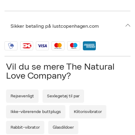
Dette smukke stykke intimkunst, Tansy Helix, er håndlavet til perfektion
og tilbyder en upåklagelig blank finish for nem rengøring og varig
holdbarhed. Borosilicate-glassets ikke-porøse natur forbedrer yderligere
dildoens allergivenlige egenskaber og sikrer en sikker, behagelig og
Sikker betaling på lustcopenhagen.com
problemfri oplevelse.
Vælg Tansy Helix for en utrolig rejse med intim udforskning og
bæredygtig glæde. Dens sofistikerede Design, blide kurve og
teksturerede hvirvler lover en uforglemmelig oplevelse, der er lige så
visuelt tiltalende, som den er fristende at røre ved. Få mest muligt ud af
Tansy Helix ved at parre den med vores Premium Simply Lube for en
endnu mere problemfri og behagelig udforskning. Dyk ned i en intim
Vil du se mere The Natural
oplevelse - bæredygtig, sensationel og simpelthen udsøgt med Tansy
Love Company?
Helix Glass Dildo.
Rejsevenligt
Sexlegetøj til par
Ikke-vibrerende buttplugs
Klitorisvibrator
Rabbit-vibrator
Glasdildoer