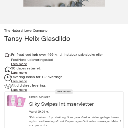
The Natural Love Company
Tansy Helix Glasdildo
Udsolgt
a
Fri fragt ved køb over 499 kr. til Instabox pakkeboks eller
c
c
PostNord udleveringssted
Læs mere
e
30 dages returret.
s
Læs mere
s
Levering inden for 1-2 hverdage.
i
Læs mere
b
Altid diskret levering.
i
Læs mere
l
Gave ved køb
i
Smile Makers
t
Silky Swipes Intimservietter
y
.
Værdi 59,95 kr.
v
*Køb minimum 1 produkt og få en gave. Gælder så længe lager haves
a
og kun ved levering af Lust Copenhagen Onlineshop varelager. Maks. 1
r
stk. per ordre.