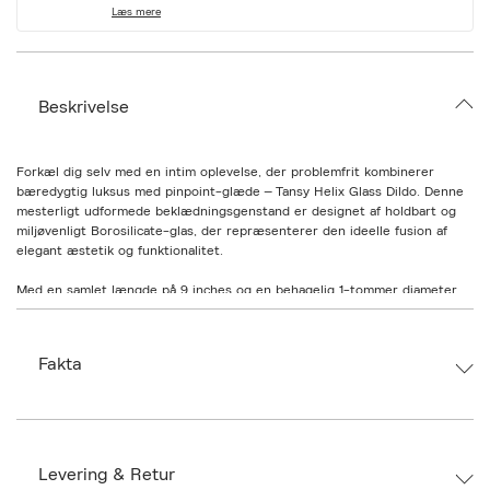
i
Læs mere
a
t
i
o
n
Beskrivelse
.
s
e
l
Forkæl dig selv med en intim oplevelse, der problemfrit kombinerer
e
bæredygtig luksus med pinpoint-glæde – Tansy Helix Glass Dildo. Denne
c
mesterligt udformede beklædningsgenstand er designet af holdbart og
t
i
miljøvenligt Borosilicate-glas, der repræsenterer den ideelle fusion af
o
elegant æstetik og funktionalitet.
n
Med en samlet længde på 9 inches og en behagelig 1-tommer diameter
skiller Tansy Helix sig ud som et fyrtårn af fornøjelse. Stjernen i showet
er dens særprægede, hvirvlede Design som omslutter en tredjedel af
længden af dildoen, hvilket giver intens, kontinuerlig stimulering, der
Fakta
virkelig er unik.
Men det handler ikke kun om hvirvlen: Tansy Helix kan også prale af en
lille kurve, der med vilje er designet til at levere præcis G-spot-glæde.
Forrige
Næ
Kurven og hvirvlen arbejder i harmoni for at skabe en sensorisk symfoni,
der bygger op til en uovertruffen crescendo.
Levering & Retur