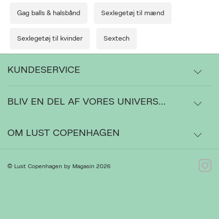
Gag balls & halsbånd
Sexlegetøj til mænd
Sexlegetøj til kvinder
Sextech
KUNDESERVICE
BLIV EN DEL AF VORES UNIVERS...
Levering
Ordrestatus
OM LUST COPENHAGEN
Bytte- og retur
Om os
© Lust Copenhagen by Magasin 2026
Kontakt
Presse