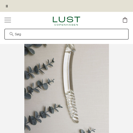
Pause
Forside
SKRIV MIG OP
KØB OG HENT I MAGASIN FORRETNING
GIV OS LOV TIL AT VISE VIDEOEN
PRODUKTET KAN DESVÆRRE IKKE FINDES
QUICK SHOP
Gave ved køb*
Fri fragt ved køb over 499 kr. til Instabox
Det kan være, at produktet er flyttet til en anden side,
pakkeboks eller PostNord udleveringssted
midlertidigt utilgængeligt eller udgået fra sortimentet.
30 dages retur
Levering inden for 1-2 hverdage.
Diskret levering.