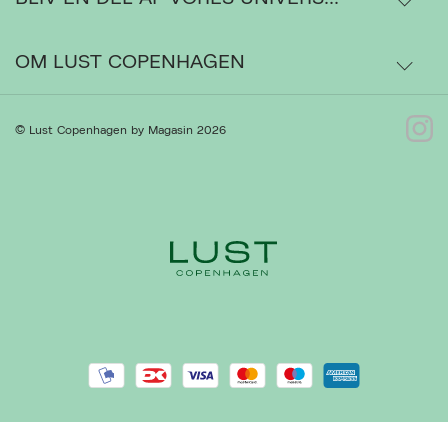
Ordrestatus
OM LUST COPENHAGEN
Bytte- og retur
Om os
© Lust Copenhagen by Magasin 2026
Kontakt
Presse
Gå til Kundeservice
Forhandlere
Handelsbetingelser
Ret cookies
Luk
Privatlivspolitik
Cookiepolitik