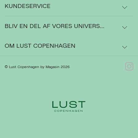
KUNDESERVICE
BLIV EN DEL AF VORES UNIVERS...
Levering
Ordrestatus
OM LUST COPENHAGEN
Bytte- og retur
Om os
© Lust Copenhagen by Magasin 2026
Kontakt
Presse
Gå til Kundeservice
Forhandlere
Ret cookies
Luk
Handelsbetingelser