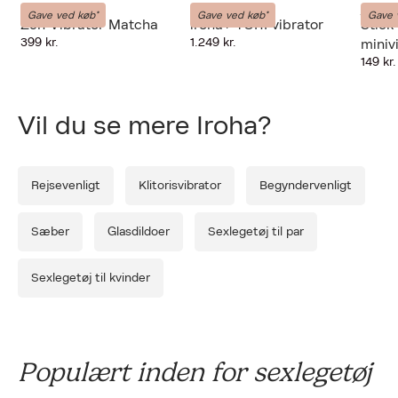
Iroha
Iroha
Iroha
Gave ved køb*
Gave ved køb*
Gave 
Zen Vibrator Matcha
iroha+ TORI vibrator
Stick
Forrige
Næ
399 kr.
1.249 kr.
miniv
149 kr.
Vil du se mere Iroha?
Rejsevenligt
Klitorisvibrator
Begyndervenligt
Sæber
Glasdildoer
Sexlegetøj til par
Sexlegetøj til kvinder
Populært inden for sexlegetøj