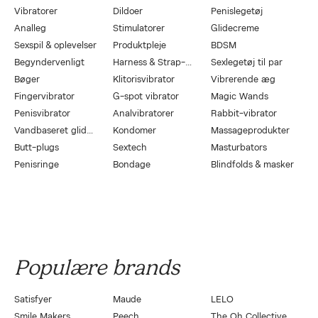
Vibratorer
Dildoer
Penislegetøj
Analleg
Stimulatorer
Glidecreme
Sexspil & oplevelser
Produktpleje
BDSM
Begyndervenligt
Harness & Strap-On
Sexlegetøj til par
Bøger
Klitorisvibrator
Vibrerende æg
Fingervibrator
G-spot vibrator
Magic Wands
Penisvibrator
Analvibratorer
Rabbit-vibrator
Vandbaseret glidecreme
Kondomer
Massageprodukter
Butt-plugs
Sextech
Masturbators
Penisringe
Bondage
Blindfolds & masker
Populære brands
Satisfyer
Maude
LELO
Smile Makers
Peech
The Oh Collective