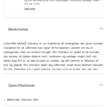
og kun ved levering af Lust Copenhagen Onlineshop varelager. Maks. 1
r
stk. per ordre.
i
Læs mere
a
t
i
o
n
Beskrivelse
.
s
e
l
iroha RIN AKANÉ Vibrator er en kollektion af sexlegetøj, der giver kvinder
e
mulighed for at udforske nye typer af fornøjelser, uanset om du er
c
nybegynder eller en erfaren bruger. Rin Vibrator er skabt til de kvinder,
t
i
der ønsker at dykke dybere ned i nydelsen og opdage noget helt nyt.
o
Ideen bag Rin er, at alle kroppe er unikke, og det samme er følelsen af
n
lyst og glæde. Rin Vibrator lader dig udforske, hvad disse følelser betyder
for dig. Fleksibel top i blød silikone, formet som en kugle, der gør den
nemmere at føre ind. Kuglen sidder fast i vibratoren, men kan bevæge sig
frit for at skabe nye, spændende fornemmelser. - Let at vedligeholde og
anti-støv overflade. - Blød, fleksibel top. - Let at bruge med en
Specifikationer
tænd/sluk-knap, tre forskellige styrker og en vibrationsmønster.
Rengøring: Efter brug skal du skylle med lunkent vand og derefter rense
med mild sæbe og vand. Ryst derefter overskydende vand af og lad den
lufttørre. Sådan! Nemmere bliver det ikke. OPBEVARING: Pas på dit
Materiale: Silicone, Abs
sexlegetøj, så holder det længere. Efter rengøring opbevares det på et