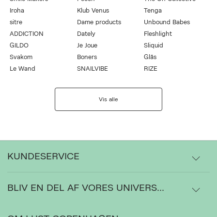
Iroha
Klub Venus
Tenga
sitre
Dame products
Unbound Babes
ADDICTION
Dately
Fleshlight
GILDO
Je Joue
Sliquid
Svakom
Boners
Gläs
Le Wand
SNAILVIBE
RIZE
Vis alle
KUNDESERVICE
BLIV EN DEL AF VORES UNIVERS...
Levering
Ordrestatus