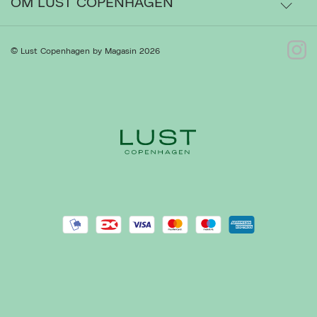
OM LUST COPENHAGEN
Bytte- og retur
Om os
© Lust Copenhagen by Magasin 2026
Kontakt
Ret cookies
Luk
Presse
Gå til Kundeservice
Forhandlere
Handelsbetingelser
Privatlivspolitik
Cookiepolitik
REACH