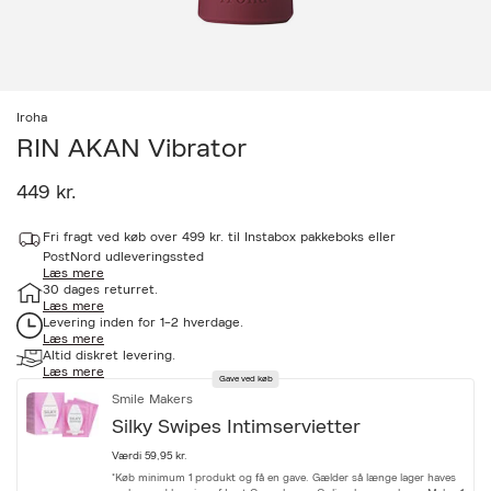
Iroha
RIN AKAN Vibrator
449 kr.
a
Fri fragt ved køb over 499 kr. til Instabox pakkeboks eller
c
c
PostNord udleveringssted
Læs mere
e
30 dages returret.
s
Læs mere
s
Levering inden for 1-2 hverdage.
i
Læs mere
b
Altid diskret levering.
i
Læs mere
l
Gave ved køb
i
Smile Makers
t
Silky Swipes Intimservietter
y
.
Værdi 59,95 kr.
v
*Køb minimum 1 produkt og få en gave. Gælder så længe lager haves
a