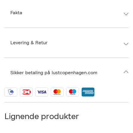
støvfrit, tørt og køligt sted i en stofpose, undgå plastikpose. Japanske
Irohas kollektion af sexlegetøj giver kvinder mulighed for at udforske nye
typer af fornøjelser, uanset om du er nybegynder eller erfaren bruger.
Fakta
Brand:
Iroha
EAN: 4560220557402
Ax numbers: 05470601
Levering & Retur
SKU: S00540394
ID: AEWD68-0008
Sikker betaling på lustcopenhagen.com
Lignende produkter