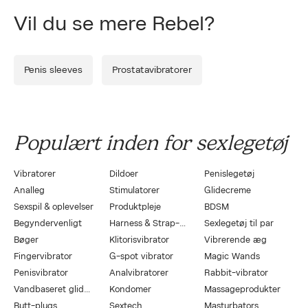
Vil du se mere Rebel?
Penis sleeves
Prostatavibratorer
Populært inden for sexlegetøj
Vibratorer
Dildoer
Penislegetøj
Analleg
Stimulatorer
Glidecreme
Sexspil & oplevelser
Produktpleje
BDSM
Begyndervenligt
Harness & Strap-On
Sexlegetøj til par
Bøger
Klitorisvibrator
Vibrerende æg
Fingervibrator
G-spot vibrator
Magic Wands
Penisvibrator
Analvibratorer
Rabbit-vibrator
Vandbaseret glidecreme
Kondomer
Massageprodukter
Butt-plugs
Sextech
Masturbators