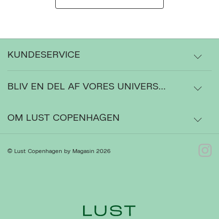
KUNDESERVICE
BLIV EN DEL AF VORES UNIVERS...
Levering
Ordrestatus
OM LUST COPENHAGEN
Bytte- og retur
Om os
© Lust Copenhagen by Magasin 2026
Kontakt
Presse
Ret cookies
Luk
Gå til Kundeservice
Forhandlere