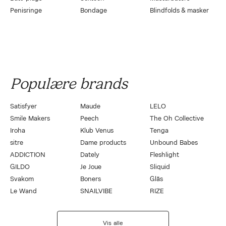
Penisringe
Bondage
Blindfolds & masker
Populære brands
Satisfyer
Maude
LELO
Smile Makers
Peech
The Oh Collective
Iroha
Klub Venus
Tenga
sitre
Dame products
Unbound Babes
ADDICTION
Dately
Fleshlight
GILDO
Je Joue
Sliquid
Svakom
Boners
Gläs
Le Wand
SNAILVIBE
RIZE
Vis alle