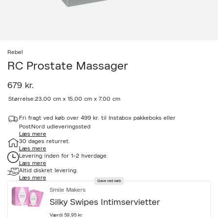
Rebel
RC Prostate Massager
679 kr.
a
Størrelse:
23,00 cm x 15,00 cm x 7,00 cm
c
c
Fri fragt ved køb over 499 kr. til Instabox pakkeboks eller
e
PostNord udleveringssted
s
Læs mere
s
30 dages returret.
i
Læs mere
b
Levering inden for 1-2 hverdage.
i
Læs mere
l
Altid diskret levering.
i
Læs mere
Gave ved køb
t
Smile Makers
y
.
Silky Swipes Intimservietter
v
a
Værdi 59,95 kr.