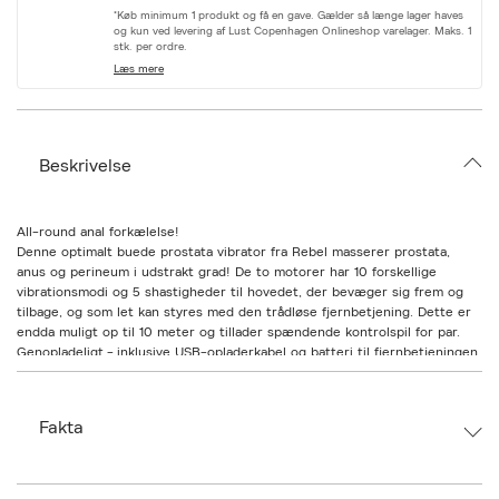
r
*Køb minimum 1 produkt og få en gave. Gælder så længe lager haves
i
og kun ved levering af Lust Copenhagen Onlineshop varelager. Maks. 1
a
stk. per ordre.
t
Læs mere
i
o
n
.
s
Beskrivelse
e
l
e
c
All-round anal forkælelse!
t
Denne optimalt buede prostata vibrator fra Rebel masserer prostata,
i
anus og perineum i udstrakt grad! De to motorer har 10 forskellige
o
vibrationsmodi og 5 shastigheder til hovedet, der bevæger sig frem og
n
tilbage, og som let kan styres med den trådløse fjernbetjening. Dette er
endda muligt op til 10 meter og tillader spændende kontrolspil for par.
Genopladeligt - inklusive USB-opladerkabel og batteri til fjernbetjeningen
(CR2032).
Samlet længde 13,1 cm, indsættelseslængde 10,5 cm, Ø 1,8 - 3,4 cm.
Fakta
Silikone, PU, ??ABS.
Brand:
Rebel