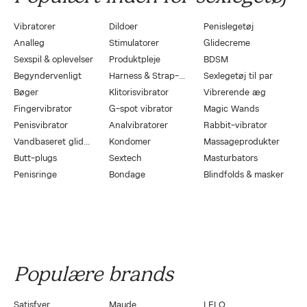
Vibratorer
Dildoer
Penislegetøj
Analleg
Stimulatorer
Glidecreme
Sexspil & oplevelser
Produktpleje
BDSM
Begyndervenligt
Harness & Strap-On
Sexlegetøj til par
Bøger
Klitorisvibrator
Vibrerende æg
Fingervibrator
G-spot vibrator
Magic Wands
Penisvibrator
Analvibratorer
Rabbit-vibrator
Vandbaseret glidecreme
Kondomer
Massageprodukter
Butt-plugs
Sextech
Masturbators
Penisringe
Bondage
Blindfolds & masker
Populære brands
Satisfyer
Maude
LELO