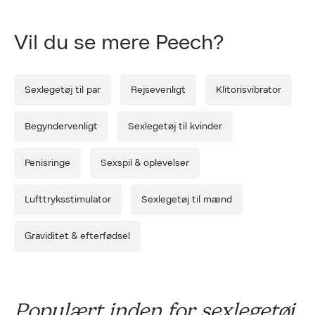
for alle med simple, effektive og stilfulde løsninger.
Vil du se mere Peech?
Forrige
Næ
Sexlegetøj til par
Rejsevenligt
Klitorisvibrator
Begyndervenligt
Sexlegetøj til kvinder
Penisringe
Sexspil & oplevelser
Lufttryksstimulator
Sexlegetøj til mænd
Graviditet & efterfødsel
Populært inden for sexlegetøj