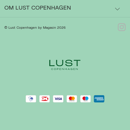
Ordrestatus
OM LUST COPENHAGEN
Bytte- og retur
Om os
© Lust Copenhagen by Magasin 2026
Kontakt
Ret cookies
Luk
Presse
Gå til Kundeservice
Forhandlere
Handelsbetingelser
Privatlivspolitik
Cookiepolitik