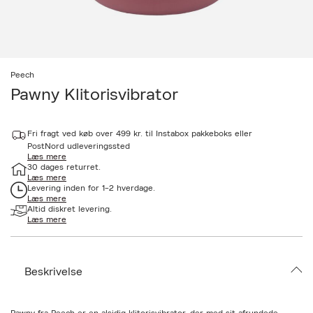
Peech
Pawny Klitorisvibrator
Udsolgt
a
Fri fragt ved køb over 499 kr. til Instabox pakkeboks eller
c
c
PostNord udleveringssted
Læs mere
e
30 dages returret.
s
Læs mere
s
Levering inden for 1-2 hverdage.
i
Læs mere
b
Altid diskret levering.
i
Læs mere
l
i
t
y
.
Beskrivelse
v
a
r