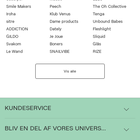
Smile Makers
Peech
The Oh Collective
Iroha
Klub Venus
Tenga
sitre
Dame products
Unbound Babes
ADDICTION
Dately
Fleshlight
GILDO
Je Joue
Sliquid
Svakom
Boners
Gläs
Le Wand
SNAILVIBE
RIZE
Vis alle
KUNDESERVICE
BLIV EN DEL AF VORES UNIVERS...
Levering