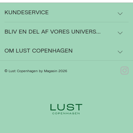
KUNDESERVICE
BLIV EN DEL AF VORES UNIVERS...
Levering
Ordrestatus
OM LUST COPENHAGEN
Bytte- og retur
Om os
© Lust Copenhagen by Magasin 2026
Kontakt
Presse
Gå til Kundeservice
Forhandlere
Ret cookies
Luk
Handelsbetingelser