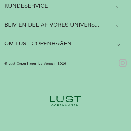
KUNDESERVICE
BLIV EN DEL AF VORES UNIVERS...
Levering
Ordrestatus
OM LUST COPENHAGEN
Bytte- og retur
Om os
© Lust Copenhagen by Magasin 2026
Kontakt
Presse
Gå til Kundeservice
Forhandlere
Ret cookies
Luk
Handelsbetingelser