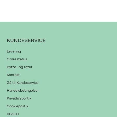
PRODUKTET K
GIV OS LOV TI
KUNDESERVICE
Levering
Ordrestatus
Bytte- og retur
Kontakt
Gå til Kundeservice
Handelsbetingelser
Privatlivspolitik
Cookiepolitik
REACH