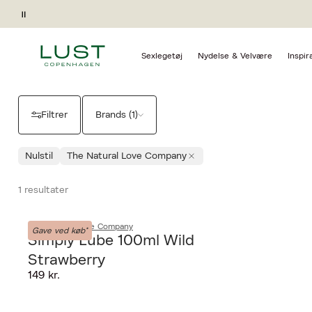
Forside
Nydelse & Velvære
Glidecreme The Natural Love Compa
Pause
THE NATURAL LOVE CO
Sexlegetøj
Nydelse & Velvære
Inspir
Filtrer
Brands (1)
Nulstil
The Natural Love Company
1 resultater
The Natural Love Company
Gave ved køb*
Simply Lube 100ml Wild
Strawberry
149 kr.