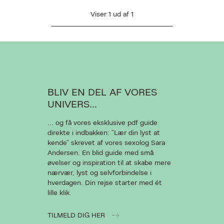
Viser
1
ud af
1
AN DESVÆRRE IKKE FINDES
L AT VISE VIDEOEN
BLIV EN DEL AF VORES
UNIVERS...
Ret cookies
... og få vores eksklusive pdf guide
direkte i indbakken: “Lær din lyst at
Luk
kende” skrevet af vores sexolog Sara
Andersen. En blid guide med små
øvelser og inspiration til at skabe mere
nærvær, lyst og selvforbindelse i
hverdagen. Din rejse starter med ét
lille klik.
TILMELD DIG HER