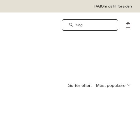
FAQ
Om os
Til forsiden
Sortér efter: