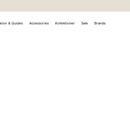
ny
MPANY | GLIDECREME
ation & Guides
Accessories
Kollektioner
Sale
Brands