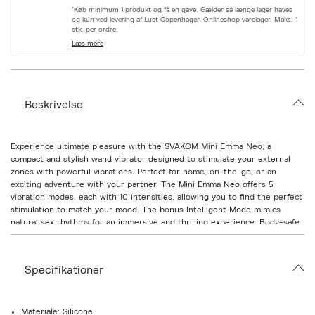
r
*Køb minimum 1 produkt og få en gave. Gælder så længe lager haves
i
og kun ved levering af Lust Copenhagen Onlineshop varelager. Maks. 1
a
stk. per ordre.
t
Læs mere
i
o
n
.
s
Beskrivelse
e
l
e
c
Experience ultimate pleasure with the SVAKOM Mini Emma Neo, a
t
compact and stylish wand vibrator designed to stimulate your external
i
zones with powerful vibrations. Perfect for home, on-the-go, or an
o
exciting adventure with your partner. The Mini Emma Neo offers 5
n
vibration modes, each with 10 intensities, allowing you to find the perfect
stimulation to match your mood. The bonus Intelligent Mode mimics
natural sex rhythms for an immersive and thrilling experience. Body-safe
silicone: Soft and safe for your skin. Waterproof design: Ideal for use in
the bath or shower. USB-C rechargeable: Quick to charge and always
ready for use. Travel-friendly: Equipped with a convenient travel lock,
Specifikationer
perfect for on-the-go. Connect the Mini Emma Neo to the SVAKOM App
and explore endless possibilities. Customize the settings, play long-
distance with your partner, or sync with interactive videos and cam sites
for ultimate control and pleasure. The SVAKOM Mini Emma Neo is your
Materiale: Silicone