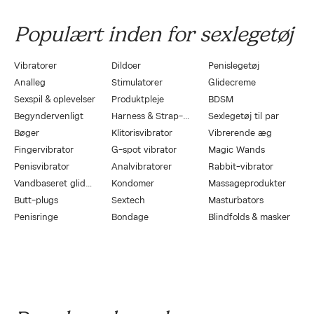
Populært inden for sexlegetøj
Vibratorer
Dildoer
Penislegetøj
Analleg
Stimulatorer
Glidecreme
Sexspil & oplevelser
Produktpleje
BDSM
Begyndervenligt
Harness & Strap-On
Sexlegetøj til par
Bøger
Klitorisvibrator
Vibrerende æg
Fingervibrator
G-spot vibrator
Magic Wands
Penisvibrator
Analvibratorer
Rabbit-vibrator
Vandbaseret glidecreme
Kondomer
Massageprodukter
Butt-plugs
Sextech
Masturbators
Penisringe
Bondage
Blindfolds & masker