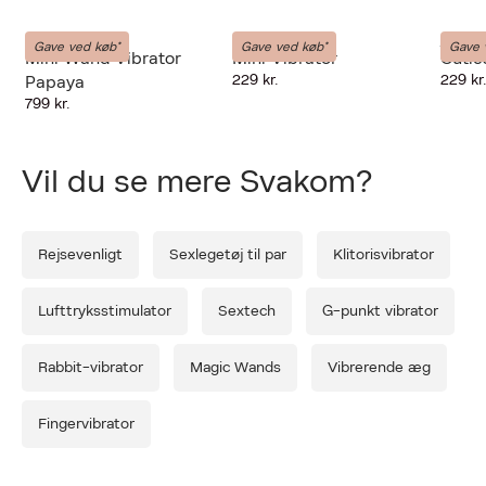
Dame Products
Cuties
Cuties
Gave ved køb*
Gave ved køb*
Gave 
Mini Wand Vibrator
Mini Vibrator
Cutie
229 kr.
229 kr
Papaya
Forrige
Næ
799 kr.
Vil du se mere Svakom?
Rejsevenligt
Sexlegetøj til par
Klitorisvibrator
Lufttryksstimulator
Sextech
G-punkt vibrator
Rabbit-vibrator
Magic Wands
Vibrerende æg
Fingervibrator