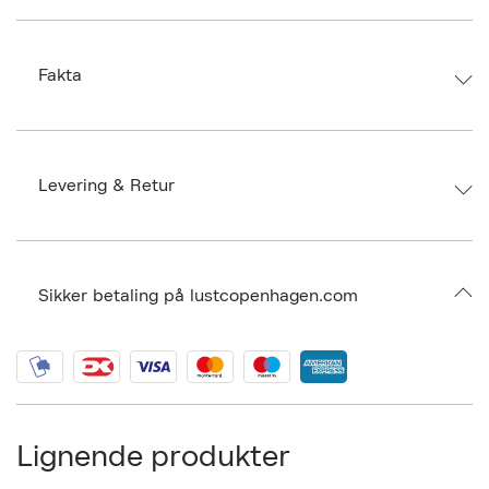
perfect companion for solo adventures or intimate moments with your
partner. Small in size, big in pleasure � take control of your desires and
reach new heights, wherever you are!
Fakta
Brand:
Svakom
EAN: 6959633105078
Size: ONE SIZE
Levering & Retur
Ax numbers: 07030867
SKU: S15116078
ID: BPHK97-0008
Sikker betaling på lustcopenhagen.com
Lignende produkter