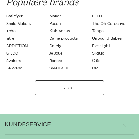
Populære brands
Satisfyer
Maude
LELO
Smile Makers
Peech
The Oh Collective
Iroha
Klub Venus
Tenga
sitre
Dame products
Unbound Babes
ADDICTION
Dately
Fleshlight
GILDO
Je Joue
Sliquid
Svakom
Boners
Gläs
Le Wand
SNAILVIBE
RIZE
Vis alle
KUNDESERVICE