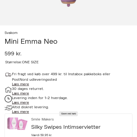
Svakom
Mini Emma Neo
599 kr.
a
Størrelse:
ONE SIZE
c
c
Fri fragt ved køb over 499 kr. til Instabox pakkeboks eller
e
PostNord udleveringssted
s
Læs mere
s
30 dages returret.
i
Læs mere
b
Levering inden for 1-2 hverdage.
i
Læs mere
l
Altid diskret levering.
i
Læs mere
Gave ved køb
t
Smile Makers
y
.
Silky Swipes Intimservietter
v
a
Værdi 59,95 kr.