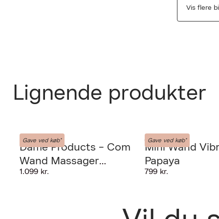
Vis flere b
Lignende produkter
PRODUKTET K
Dame Products
Dame Products
Fri fra
Gave ved køb*
Gave ved køb*
Dame Products - Com
Mini Wand Vibr
udlever
GIV OS LOV TI
Wand Massager
Papaya
1.099 kr.
799 kr.
Periwinkle
30 dage
Forrige
Leverin