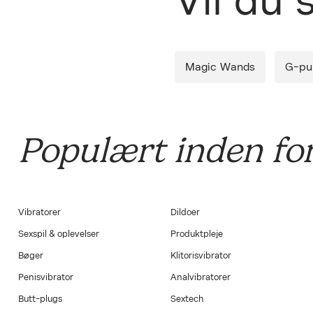
Vil du
Diskret 
Magic Wands
G-pun
Populært inden for
Vibratorer
Dildoer
Sexspil & oplevelser
Produktpleje
Bøger
Klitorisvibrator
Penisvibrator
Analvibratorer
Butt-plugs
Sextech