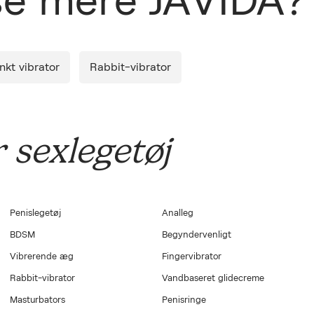
 se mere JAVIDA?
Luk
levering.
*Køb minimum 1 produkt og få Smile Makers' Silky (S)wipes 
så længe lager haves og kun ved levering af Lust Copenha
kt vibrator
Rabbit-vibrator
varelager. Maks. 1 stk. per ordre.
Intimservietterne er lavet af bio-nedbrydeligt økologisk ba
skånsomt og rensende middel der bl.a. indeholder kamille-ek
og aloe vera, der fungerer blødt og ideelt til sex, både før o
blot har brug for en hurtig frisk følelse.
 sexlegetøj
Penislegetøj
Analleg
BDSM
Begyndervenligt
Vibrerende æg
Fingervibrator
Rabbit-vibrator
Vandbaseret glidecreme
Masturbators
Penisringe