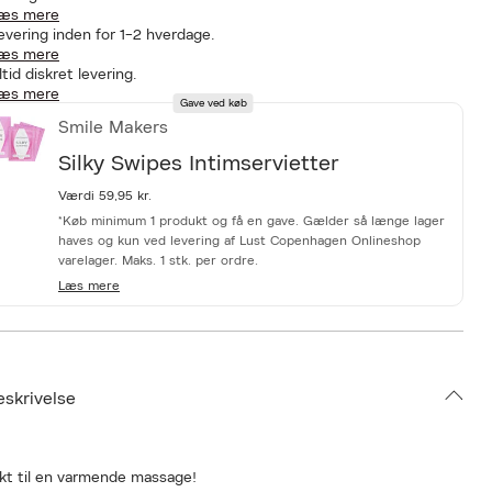
æs mere
evering inden for 1-2 hverdage.
æs mere
ltid diskret levering.
æs mere
Gave ved køb
Smile Makers
Silky Swipes Intimservietter
Værdi 59,95 kr.
*Køb minimum 1 produkt og få en gave. Gælder så længe lager
haves og kun ved levering af Lust Copenhagen Onlineshop
varelager. Maks. 1 stk. per ordre.
Læs mere
eskrivelse
kt til en varmende massage!