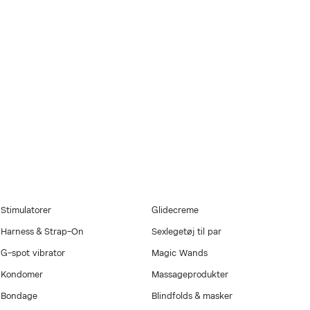
med i købet. Gælder
gen Onlineshop
mbus med et ultra
strakt, vitamin E
g efter, eller når du
Stimulatorer
Glidecreme
Harness & Strap-On
Sexlegetøj til par
G-spot vibrator
Magic Wands
Kondomer
Massageprodukter
Bondage
Blindfolds & masker