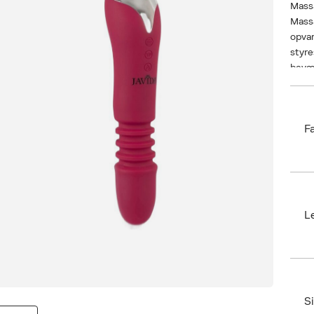
Massa
Mass
opvar
styre
bevæ
roter
områ
F
Saml
coati
Bran
EAN:
Size:
L
Ax n
SKU:
ID: 
S