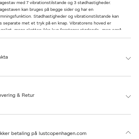
gestav med 7 vibrationstilstande og 3 stødhastigheder.
agestaven kan bruges på begge sider og har en
mningsfunktion. Stødhastigheder og vibrationstilstande kan
s separate met et tryk på en knap. Vibratorens hoved er
geligt, mens skatten ikke kun foretager stødende- men også
ende bevægelser. Perfekt til en detaljeret massage i let spændte
der og det intime område. USB-kabel medfølger.
akta
et længde 27cm, massagehoved Ø 3,6cm. Silikone med PU-
ng, ABS.
d:
JAVIDA
 4024144606177
 27,00 cm x 10,00 cm x 6,50 cm
evering & Retur
umbers: 06924480
 S14740577
BNDM68-0008
ikker betaling på lustcopenhagen.com