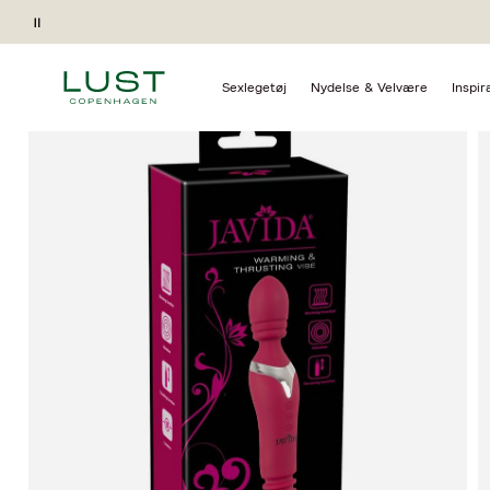
Forside
Sexlegetøj
Vibratorer
Magic Wands
Pause
Gave ved køb*
Sexlegetøj
Nydelse & Velvære
Inspir