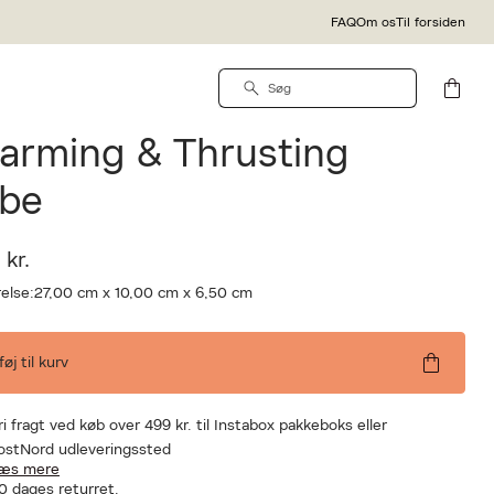
FAQ
Om os
Til forsiden
IDA
assage Wand
arming & Thrusting
ibe
 kr.
else:
27,00 cm x 10,00 cm x 6,50 cm
lføj til kurv
ri fragt ved køb over 499 kr. til Instabox pakkeboks eller
ostNord udleveringssted
æs mere
0 dages returret.